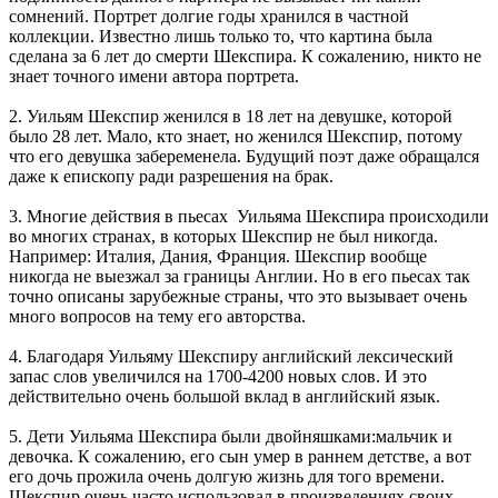
сомнений. Портрет долгие годы хранился в частной
коллекции. Известно лишь только то, что картина была
сделана за 6 лет до смерти Шекспира. К сожалению, никто не
знает точного имени автора портрета.
2. Уильям Шекспир женился в 18 лет на девушке, которой
было 28 лет. Мало, кто знает, но женился Шекспир, потому
что его девушка забеременела. Будущий поэт даже обращался
даже к епископу ради разрешения на брак.
3. Многие действия в пьесах Уильяма Шекспира происходили
во многих странах, в которых Шекспир не был никогда.
Например: Италия, Дания, Франция. Шекспир вообще
никогда не выезжал за границы Англии. Но в его пьесах так
точно описаны зарубежные страны, что это вызывает очень
много вопросов на тему его авторства.
4. Благодаря Уильяму Шекспиру английский лексический
запас слов увеличился на 1700-4200 новых слов. И это
действительно очень большой вклад в английский язык.
5. Дети Уильяма Шекспира были двойняшками:мальчик и
девочка. К сожалению, его сын умер в раннем детстве, а вот
его дочь прожила очень долгую жизнь для того времени.
Шекспир очень часто использовал в произведениях своих