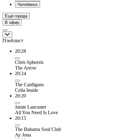
Челябинск
Ещё города
В эфир
Плейлист
20:28
Chris Spheeris
The Arrow
20:24
The Cardigans
Celia Inside
20:20
Jamie Lancaster
All You Need Is Love
20:15
The Bahama Soul Club
Ay Jona