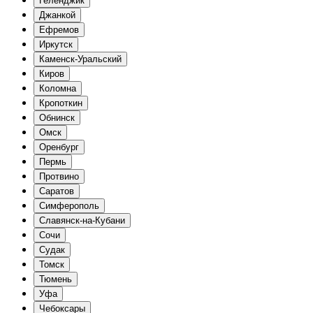
Геленджик
Джанкой
Ефремов
Иркутск
Каменск-Уральский
Киров
Коломна
Кропоткин
Обнинск
Омск
Оренбург
Пермь
Протвино
Саратов
Симферополь
Славянск-на-Кубани
Сочи
Судак
Томск
Тюмень
Уфа
Чебоксары