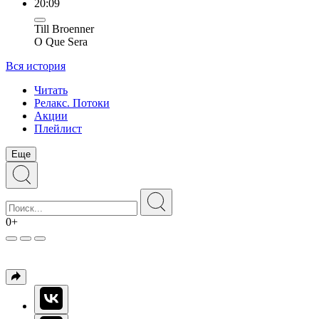
20:09
Till Broenner
O Que Sera
Вся история
Читать
Релакс. Потоки
Акции
Плейлист
Еще
0+