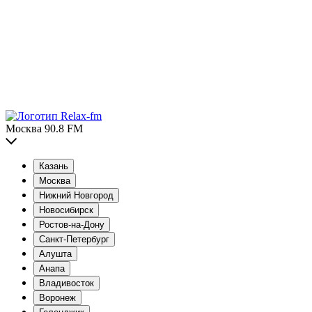
Москва 90.8 FM
Казань
Москва
Нижний Новгород
Новосибирск
Ростов-на-Дону
Санкт-Петербург
Алушта
Анапа
Владивосток
Воронеж