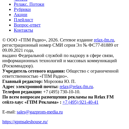
Релакс. Потоки
Рубрики
Акции
Плейлист
Вопрос-ответ
Контакты
© ООО «ГПМ Радио», 2026. Сетевое издание
relax-fm.ru
,
регистрационный номер СМИ серия Эл № ФС77-81889 от
09.09.2021 года,
выдано Федеральной службой по надзору в сфере связи,
информационных технологий и массовых коммуникаций
(Роскомнадзор).
Учредитель сетевого издания:
Общество с ограниченной
ответственностью «ГПМ Радио».
Главный редактор:
Морозова Ю. П.
Адрес электронной почты:
relax@relax-fm.ru
.
Телефон редакции:
+7 (495) 730-10-10.
По всем вопросам размещения рекламы на Relax FM
сейлз-хаус «ГПМ Реклама» :
+7 (495) 921-40-41
E-mail:
sales@gazprom-media.ru
https://gpmsaleshouse.ru/