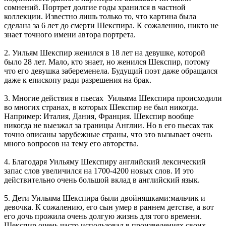
сомнений. Портрет долгие годы хранился в частной
коллекции. Известно лишь только то, что картина была
сделана за 6 лет до смерти Шекспира. К сожалению, никто не
знает точного имени автора портрета.
2. Уильям Шекспир женился в 18 лет на девушке, которой
было 28 лет. Мало, кто знает, но женился Шекспир, потому
что его девушка забеременела. Будущий поэт даже обращался
даже к епископу ради разрешения на брак.
3. Многие действия в пьесах Уильяма Шекспира происходили
во многих странах, в которых Шекспир не был никогда.
Например: Италия, Дания, Франция. Шекспир вообще
никогда не выезжал за границы Англии. Но в его пьесах так
точно описаны зарубежные страны, что это вызывает очень
много вопросов на тему его авторства.
4. Благодаря Уильяму Шекспиру английский лексический
запас слов увеличился на 1700-4200 новых слов. И это
действительно очень большой вклад в английский язык.
5. Дети Уильяма Шекспира были двойняшками:мальчик и
девочка. К сожалению, его сын умер в раннем детстве, а вот
его дочь прожила очень долгую жизнь для того времени.
Шекспир очень часто использовал в произведениях своих