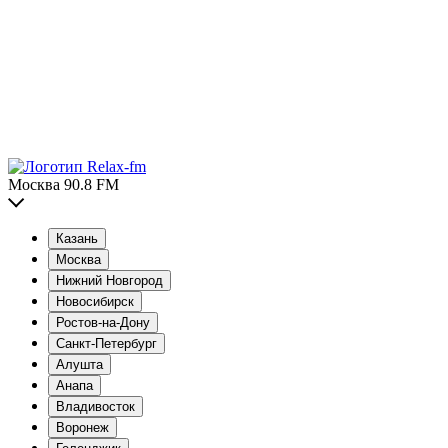
Москва 90.8 FM
Казань
Москва
Нижний Новгород
Новосибирск
Ростов-на-Дону
Санкт-Петербург
Алушта
Анапа
Владивосток
Воронеж