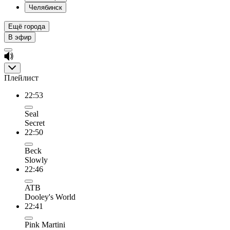
Челябинск
Ещё города
В эфир
Плейлист
22:53
Seal
Secret
22:50
Beck
Slowly
22:46
ATB
Dooley's World
22:41
Pink Martini