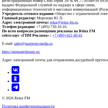
регистрационный номер СМИ серия Эл № ФС77-81889 от 09.09.
выдано Федеральной службой по надзору в сфере связи,
информационных технологий и массовых коммуникаций (Роск
Учредитель сетевого издания:
Общество с ограниченной отве
Главный редактор:
Морозова Ю. П.
Адрес электронной почты:
relax@relax-fm.ru
.
Телефон редакции:
+7 (495) 730-10-10.
По всем вопросам размещения рекламы на Relax FM
сейлз-хаус «ГПМ Реклама» :
+7 (495) 921-40-41
E-mail:
sales@gazprom-media.ru
https://gpmsaleshouse.ru/
Адрес электронной почты для отправления досудебной претен
© 2026 Relax FM
Политика конфиденциальности