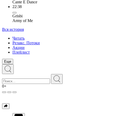
Cante E Dance
22:38
Grisbi
Army of Me
Вся история
Читать
Релакс. Потоки
Акции
Плейлист
Еще
0+