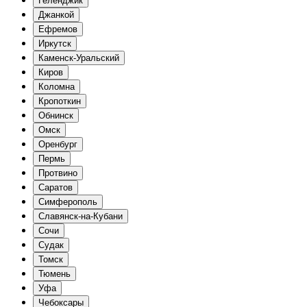
Геленджик
Джанкой
Ефремов
Иркутск
Каменск-Уральский
Киров
Коломна
Кропоткин
Обнинск
Омск
Оренбург
Пермь
Протвино
Саратов
Симферополь
Славянск-на-Кубани
Сочи
Судак
Томск
Тюмень
Уфа
Чебоксары