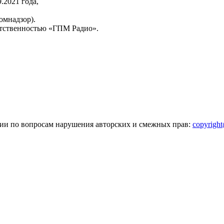
2021 года,
омнадзор).
тственностью «ГПМ Радио».
зии по вопросам нарушения авторских и смежных прав:
copyrigh