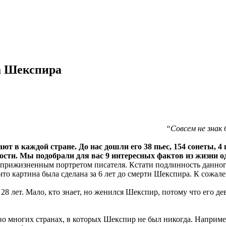
а Шекспира
“Совсем не знак
ют в каждой стране. До нас дошли его 38 пьес, 154 сонеты, 4
ности. Мы подобрали для вас 9 интересных фактов из жизни 
рижизненным портретом писателя. Кстати подлинность данного
что картина была сделана за 6 лет до смерти Шекспира. К сожале
28 лет. Мало, кто знает, но женился Шекспир, потому что его д
о многих странах, в которых Шекспир не был никогда. Наприме