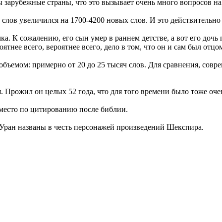
 зарубежные страны, что это вызывает очень много вопросов на 
слов увеличился на 1700-4200 новых слов. И это действительно
. К сожалению, его сын умер в раннем детстве, а вот его дочь
ятнее всего, вероятнее всего, дело в том, что он и сам был отц
бъемом: примерно от 20 до 25 тысяч слов. Для сравнения, совр
. Прожил он целых 52 года, что для того времени было тоже оче
место по цитированию после библии.
ы Уран названы в честь персонажей произведений Шекспира.