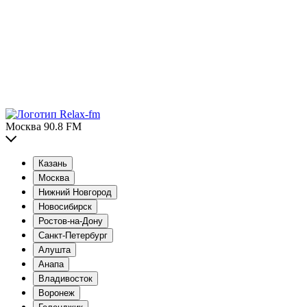
Москва 90.8 FM
Казань
Москва
Нижний Новгород
Новосибирск
Ростов-на-Дону
Санкт-Петербург
Алушта
Анапа
Владивосток
Воронеж