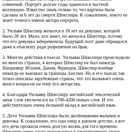
сомнений. Портрет долгие годы хранился в частной
коллекции. Известно лишь только то, что картина была
сделана за 6 лет до смерти Шекспира. К сожалению, никто не
знает точного имени автора портрета.
2. Уильям Шекспир женился в 18 лет на девушке, которой
было 28 лет. Мало, кто знает, но женился Шекспир, потому
что его девушка забеременела. Будущий поэт даже обращался
даже к епископу ради разрешения на брак.
3. Многие действия в пьесах Уильяма Шекспира происходили
во многих странах, в которых Шекспир не был никогда.
Например: Италия, Дания, Франция. Шекспир вообще
никогда не выезжал за границы Англии. Но в его пьесах так
точно описаны зарубежные страны, что это вызывает очень
много вопросов на тему его авторства.
4. Благодаря Уильяму Шекспиру английский лексический
запас слов увеличился на 1700-4200 новых слов. И это
действительно очень большой вклад в английский язык.
5. Дети Уильяма Шекспира были двойняшками:мальчик и
девочка. К сожалению, его сын умер в раннем детстве, а вот
его дочь прожила очень долгую жизнь для того времени.
Шекспир очень часто использовал в произведениях своих