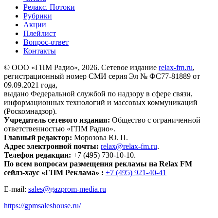
Релакс. Потоки
Рубрики
Акции
Плейлист
Вопрос-ответ
Контакты
© ООО «ГПМ Радио», 2026. Сетевое издание
relax-fm.ru
,
регистрационный номер СМИ серия Эл № ФС77-81889 от
09.09.2021 года,
выдано Федеральной службой по надзору в сфере связи,
информационных технологий и массовых коммуникаций
(Роскомнадзор).
Учредитель сетевого издания:
Общество с ограниченной
ответственностью «ГПМ Радио».
Главный редактор:
Морозова Ю. П.
Адрес электронной почты:
relax@relax-fm.ru
.
Телефон редакции:
+7 (495) 730-10-10.
По всем вопросам размещения рекламы на Relax FM
сейлз-хаус «ГПМ Реклама» :
+7 (495) 921-40-41
E-mail:
sales@gazprom-media.ru
https://gpmsaleshouse.ru/