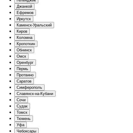
Геленджик
Джанкой
Ефремов
Иркутск
Каменск-Уральский
Киров
Коломна
Кропоткин
Обнинск
Омск
Оренбург
Пермь
Протвино
Саратов
Симферополь
Славянск-на-Кубани
Сочи
Судак
Томск
Тюмень
Уфа
Чебоксары