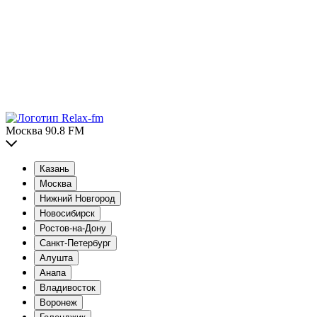
Москва 90.8 FM
Казань
Москва
Нижний Новгород
Новосибирск
Ростов-на-Дону
Санкт-Петербург
Алушта
Анапа
Владивосток
Воронеж