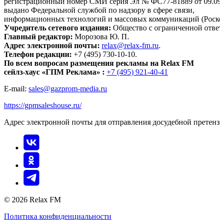
регистрационный номер СМИ серия Эл № ФС77-81889 от 09.09.
выдано Федеральной службой по надзору в сфере связи,
информационных технологий и массовых коммуникаций (Роск
Учредитель сетевого издания:
Общество с ограниченной отве
Главный редактор:
Морозова Ю. П.
Адрес электронной почты:
relax@relax-fm.ru
.
Телефон редакции:
+7 (495) 730-10-10.
По всем вопросам размещения рекламы на Relax FM
сейлз-хаус «ГПМ Реклама» :
+7 (495) 921-40-41
E-mail:
sales@gazprom-media.ru
https://gpmsaleshouse.ru/
Адрес электронной почты для отправления досудебной претен
© 2026 Relax FM
Политика конфиденциальности