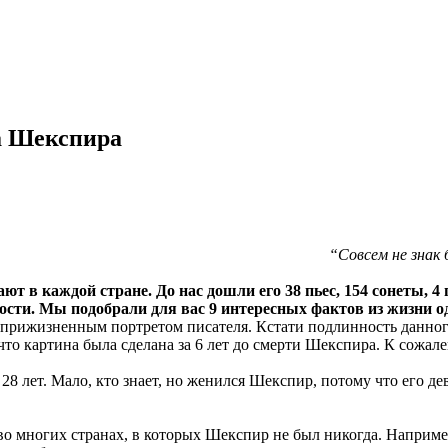
а Шекспира
“Совсем не знак
ют в каждой стране. До нас дошли его 38 пьес, 154 сонеты, 4
ности. Мы подобрали для вас 9 интересных фактов из жизни 
рижизненным портретом писателя. Кстати подлинность данного
что картина была сделана за 6 лет до смерти Шекспира. К сожале
28 лет. Мало, кто знает, но женился Шекспир, потому что его д
о многих странах, в которых Шекспир не был никогда. Наприме