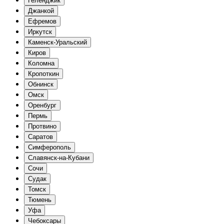
Геленджик
Джанкой
Ефремов
Иркутск
Каменск-Уральский
Киров
Коломна
Кропоткин
Обнинск
Омск
Оренбург
Пермь
Протвино
Саратов
Симферополь
Славянск-на-Кубани
Сочи
Судак
Томск
Тюмень
Уфа
Чебоксары