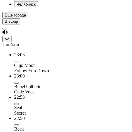
Челябинск
Ещё города
В эфир
Плейлист
23:03
Cujo Moon
Follow You Down
23:00
Bebel Gilberto
Cade Voce
22:53
Seal
Secret
22:50
Beck