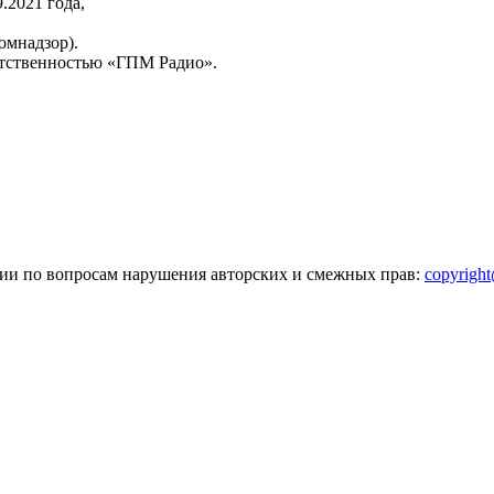
2021 года,
омнадзор).
тственностью «ГПМ Радио».
зии по вопросам нарушения авторских и смежных прав:
copyrigh