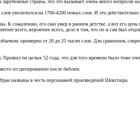
 зарубежные страны, что это вызывает очень много вопросов на 
слов увеличился на 1700-4200 новых слов. И это действительно
. К сожалению, его сын умер в раннем детстве, а вот его дочь
ятнее всего, вероятнее всего, дело в том, что он и сам был отц
бъемом: примерно от 20 до 25 тысяч слов. Для сравнения, совр
. Прожил он целых 52 года, что для того времени было тоже оче
место по цитированию после библии.
ы Уран названы в честь персонажей произведений Шекспира.