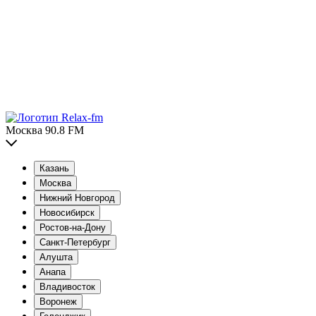
Москва 90.8 FM
Казань
Москва
Нижний Новгород
Новосибирск
Ростов-на-Дону
Санкт-Петербург
Алушта
Анапа
Владивосток
Воронеж