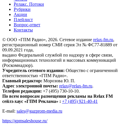
Релакс. Потоки
Рубрики
Акции
Плейлист
Вопрос-ответ
Контакты
© ООО «ГПМ Радио», 2026. Сетевое издание
relax-fm.ru
,
регистрационный номер СМИ серия Эл № ФС77-81889 от
09.09.2021 года,
выдано Федеральной службой по надзору в сфере связи,
информационных технологий и массовых коммуникаций
(Роскомнадзор).
Учредитель сетевого издания:
Общество с ограниченной
ответственностью «ГПМ Радио».
Главный редактор:
Морозова Ю. П.
Адрес электронной почты:
relax@relax-fm.ru
.
Телефон редакции:
+7 (495) 730-10-10.
По всем вопросам размещения рекламы на Relax FM
сейлз-хаус «ГПМ Реклама» :
+7 (495) 921-40-41
E-mail:
sales@gazprom-media.ru
https://gpmsaleshouse.ru/