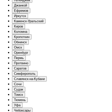
Геленджик
Джанкой
Ефремов
Иркутск
Каменск-Уральский
Киров
Коломна
Кропоткин
Обнинск
Омск
Оренбург
Пермь
Протвино
Саратов
Симферополь
Славянск-на-Кубани
Сочи
Судак
Томск
Тюмень
Уфа
Чебоксары