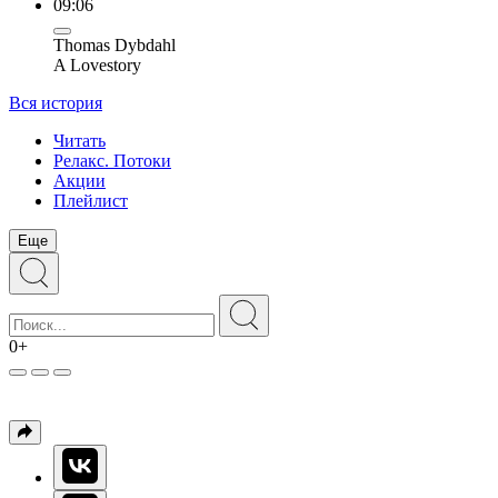
09:06
Thomas Dybdahl
A Lovestory
Вся история
Читать
Релакс. Потоки
Акции
Плейлист
Еще
0+