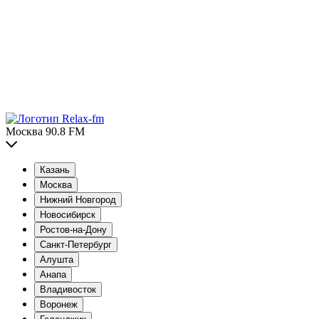
Москва 90.8 FM
Казань
Москва
Нижний Новгород
Новосибирск
Ростов-на-Дону
Санкт-Петербург
Алушта
Анапа
Владивосток
Воронеж