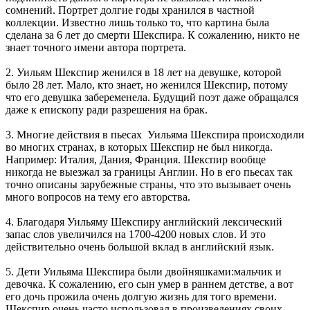
сомнений. Портрет долгие годы хранился в частной
коллекции. Известно лишь только то, что картина была
сделана за 6 лет до смерти Шекспира. К сожалению, никто не
знает точного имени автора портрета.
2. Уильям Шекспир женился в 18 лет на девушке, которой
было 28 лет. Мало, кто знает, но женился Шекспир, потому
что его девушка забеременела. Будущий поэт даже обращался
даже к епископу ради разрешения на брак.
3. Многие действия в пьесах Уильяма Шекспира происходили
во многих странах, в которых Шекспир не был никогда.
Например: Италия, Дания, Франция. Шекспир вообще
никогда не выезжал за границы Англии. Но в его пьесах так
точно описаны зарубежные страны, что это вызывает очень
много вопросов на тему его авторства.
4. Благодаря Уильяму Шекспиру английский лексический
запас слов увеличился на 1700-4200 новых слов. И это
действительно очень большой вклад в английский язык.
5. Дети Уильяма Шекспира были двойняшками:мальчик и
девочка. К сожалению, его сын умер в раннем детстве, а вот
его дочь прожила очень долгую жизнь для того времени.
Шекспир очень часто использовал в произведениях своих