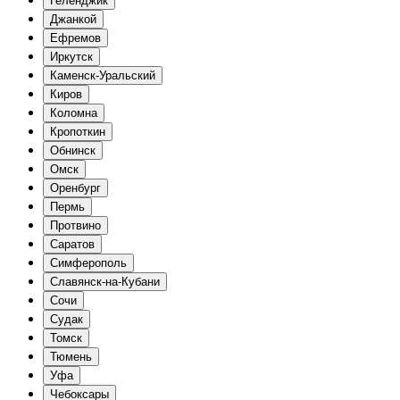
Геленджик
Джанкой
Ефремов
Иркутск
Каменск-Уральский
Киров
Коломна
Кропоткин
Обнинск
Омск
Оренбург
Пермь
Протвино
Саратов
Симферополь
Славянск-на-Кубани
Сочи
Судак
Томск
Тюмень
Уфа
Чебоксары