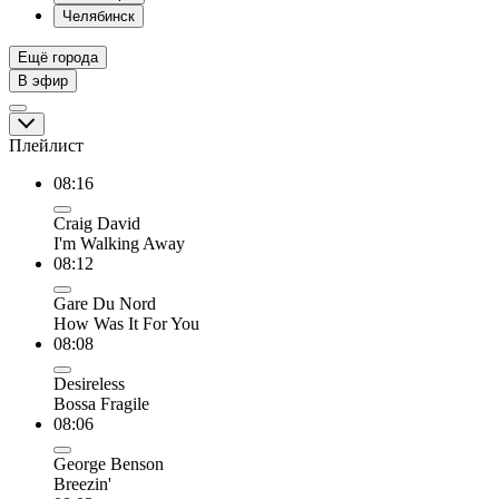
Челябинск
Ещё города
В эфир
Плейлист
08:16
Craig David
I'm Walking Away
08:12
Gare Du Nord
How Was It For You
08:08
Desireless
Bossa Fragile
08:06
George Benson
Breezin'