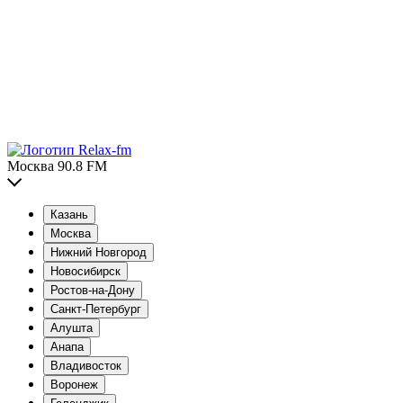
Москва 90.8 FM
Казань
Москва
Нижний Новгород
Новосибирск
Ростов-на-Дону
Санкт-Петербург
Алушта
Анапа
Владивосток
Воронеж