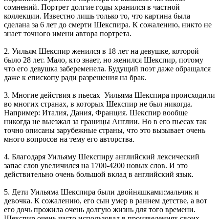
сомнений. Портрет долгие годы хранился в частной
коллекции. Известно лишь только то, что картина была
сделана за 6 лет до смерти Шекспира. К сожалению, никто не
знает точного имени автора портрета.
2. Уильям Шекспир женился в 18 лет на девушке, которой
было 28 лет. Мало, кто знает, но женился Шекспир, потому
что его девушка забеременела. Будущий поэт даже обращался
даже к епископу ради разрешения на брак.
3. Многие действия в пьесах Уильяма Шекспира происходили
во многих странах, в которых Шекспир не был никогда.
Например: Италия, Дания, Франция. Шекспир вообще
никогда не выезжал за границы Англии. Но в его пьесах так
точно описаны зарубежные страны, что это вызывает очень
много вопросов на тему его авторства.
4. Благодаря Уильяму Шекспиру английский лексический
запас слов увеличился на 1700-4200 новых слов. И это
действительно очень большой вклад в английский язык.
5. Дети Уильяма Шекспира были двойняшками:мальчик и
девочка. К сожалению, его сын умер в раннем детстве, а вот
его дочь прожила очень долгую жизнь для того времени.
Шекспир очень часто использовал в произведениях своих