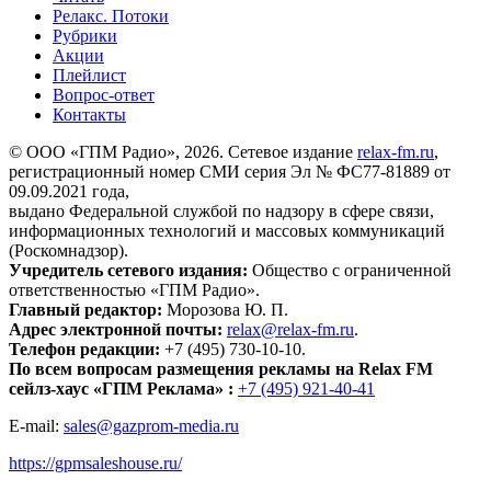
Релакс. Потоки
Рубрики
Акции
Плейлист
Вопрос-ответ
Контакты
© ООО «ГПМ Радио», 2026. Сетевое издание
relax-fm.ru
,
регистрационный номер СМИ серия Эл № ФС77-81889 от
09.09.2021 года,
выдано Федеральной службой по надзору в сфере связи,
информационных технологий и массовых коммуникаций
(Роскомнадзор).
Учредитель сетевого издания:
Общество с ограниченной
ответственностью «ГПМ Радио».
Главный редактор:
Морозова Ю. П.
Адрес электронной почты:
relax@relax-fm.ru
.
Телефон редакции:
+7 (495) 730-10-10.
По всем вопросам размещения рекламы на Relax FM
сейлз-хаус «ГПМ Реклама» :
+7 (495) 921-40-41
E-mail:
sales@gazprom-media.ru
https://gpmsaleshouse.ru/