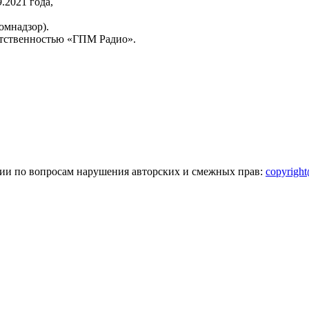
2021 года,
омнадзор).
тственностью «ГПМ Радио».
зии по вопросам нарушения авторских и смежных прав:
copyrigh