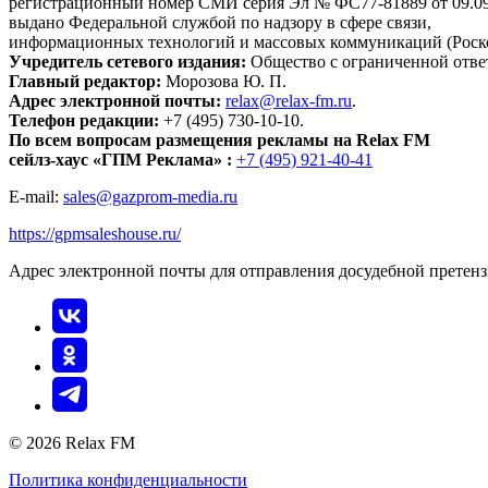
регистрационный номер СМИ серия Эл № ФС77-81889 от 09.09.
выдано Федеральной службой по надзору в сфере связи,
информационных технологий и массовых коммуникаций (Роск
Учредитель сетевого издания:
Общество с ограниченной отве
Главный редактор:
Морозова Ю. П.
Адрес электронной почты:
relax@relax-fm.ru
.
Телефон редакции:
+7 (495) 730-10-10.
По всем вопросам размещения рекламы на Relax FM
сейлз-хаус «ГПМ Реклама» :
+7 (495) 921-40-41
E-mail:
sales@gazprom-media.ru
https://gpmsaleshouse.ru/
Адрес электронной почты для отправления досудебной претен
© 2026 Relax FM
Политика конфиденциальности