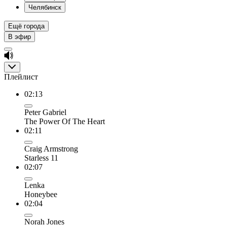
Челябинск
Ещё города
В эфир
Плейлист
02:13
Peter Gabriel
The Power Of The Heart
02:11
Craig Armstrong
Starless 11
02:07
Lenka
Honeybee
02:04
Norah Jones