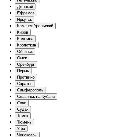
Геленджик
Джанкой
Ефремов
Иркутск
Каменск-Уральский
Киров
Коломна
Кропоткин
Обнинск
Омск
Оренбург
Пермь
Протвино
Саратов
Симферополь
Славянск-на-Кубани
Сочи
Судак
Томск
Тюмень
Уфа
Чебоксары