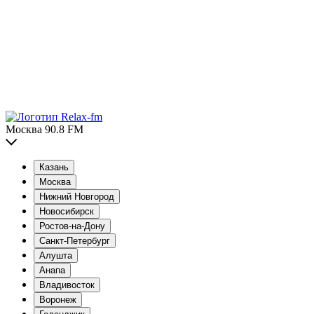
Москва 90.8 FM
Казань
Москва
Нижний Новгород
Новосибирск
Ростов-на-Дону
Санкт-Петербург
Алушта
Анапа
Владивосток
Воронеж