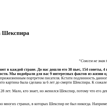
а Шекспира
“Совсем не знак
ют в каждой стране. До нас дошли его 38 пьес, 154 сонеты, 4
ности. Мы подобрали для вас 9 интересных фактов из жизни 
рижизненным портретом писателя. Кстати подлинность данного
что картина была сделана за 6 лет до смерти Шекспира. К сожале
28 лет. Мало, кто знает, но женился Шекспир, потому что его д
о многих странах, в которых Шекспир не был никогда. Наприме