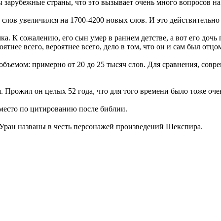
 зарубежные страны, что это вызывает очень много вопросов на 
слов увеличился на 1700-4200 новых слов. И это действительно
. К сожалению, его сын умер в раннем детстве, а вот его дочь
ятнее всего, вероятнее всего, дело в том, что он и сам был отц
бъемом: примерно от 20 до 25 тысяч слов. Для сравнения, совр
. Прожил он целых 52 года, что для того времени было тоже оче
место по цитированию после библии.
ы Уран названы в честь персонажей произведений Шекспира.