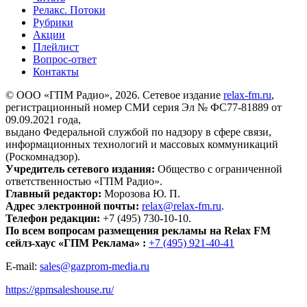
Релакс. Потоки
Рубрики
Акции
Плейлист
Вопрос-ответ
Контакты
© ООО «ГПМ Радио», 2026. Сетевое издание
relax-fm.ru
,
регистрационный номер СМИ серия Эл № ФС77-81889 от
09.09.2021 года,
выдано Федеральной службой по надзору в сфере связи,
информационных технологий и массовых коммуникаций
(Роскомнадзор).
Учредитель сетевого издания:
Общество с ограниченной
ответственностью «ГПМ Радио».
Главный редактор:
Морозова Ю. П.
Адрес электронной почты:
relax@relax-fm.ru
.
Телефон редакции:
+7 (495) 730-10-10.
По всем вопросам размещения рекламы на Relax FM
сейлз-хаус «ГПМ Реклама» :
+7 (495) 921-40-41
E-mail:
sales@gazprom-media.ru
https://gpmsaleshouse.ru/