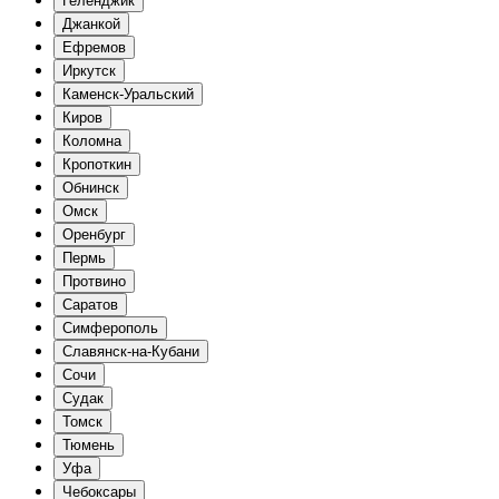
Геленджик
Джанкой
Ефремов
Иркутск
Каменск-Уральский
Киров
Коломна
Кропоткин
Обнинск
Омск
Оренбург
Пермь
Протвино
Саратов
Симферополь
Славянск-на-Кубани
Сочи
Судак
Томск
Тюмень
Уфа
Чебоксары