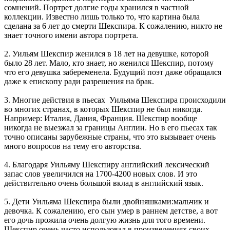
сомнений. Портрет долгие годы хранился в частной
коллекции. Известно лишь только то, что картина была
сделана за 6 лет до смерти Шекспира. К сожалению, никто не
знает точного имени автора портрета.
2. Уильям Шекспир женился в 18 лет на девушке, которой
было 28 лет. Мало, кто знает, но женился Шекспир, потому
что его девушка забеременела. Будущий поэт даже обращался
даже к епископу ради разрешения на брак.
3. Многие действия в пьесах Уильяма Шекспира происходили
во многих странах, в которых Шекспир не был никогда.
Например: Италия, Дания, Франция. Шекспир вообще
никогда не выезжал за границы Англии. Но в его пьесах так
точно описаны зарубежные страны, что это вызывает очень
много вопросов на тему его авторства.
4. Благодаря Уильяму Шекспиру английский лексический
запас слов увеличился на 1700-4200 новых слов. И это
действительно очень большой вклад в английский язык.
5. Дети Уильяма Шекспира были двойняшками:мальчик и
девочка. К сожалению, его сын умер в раннем детстве, а вот
его дочь прожила очень долгую жизнь для того времени.
Шекспир очень часто использовал в произведениях своих