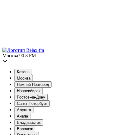
Москва 90.8 FM
Казань
Москва
Нижний Новгород
Новосибирск
Ростов-на-Дону
Санкт-Петербург
Алушта
Анапа
Владивосток
Воронеж