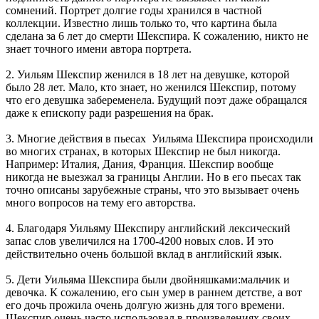
сомнений. Портрет долгие годы хранился в частной
коллекции. Известно лишь только то, что картина была
сделана за 6 лет до смерти Шекспира. К сожалению, никто не
знает точного имени автора портрета.
2. Уильям Шекспир женился в 18 лет на девушке, которой
было 28 лет. Мало, кто знает, но женился Шекспир, потому
что его девушка забеременела. Будущий поэт даже обращался
даже к епископу ради разрешения на брак.
3. Многие действия в пьесах Уильяма Шекспира происходили
во многих странах, в которых Шекспир не был никогда.
Например: Италия, Дания, Франция. Шекспир вообще
никогда не выезжал за границы Англии. Но в его пьесах так
точно описаны зарубежные страны, что это вызывает очень
много вопросов на тему его авторства.
4. Благодаря Уильяму Шекспиру английский лексический
запас слов увеличился на 1700-4200 новых слов. И это
действительно очень большой вклад в английский язык.
5. Дети Уильяма Шекспира были двойняшками:мальчик и
девочка. К сожалению, его сын умер в раннем детстве, а вот
его дочь прожила очень долгую жизнь для того времени.
Шекспир очень часто использовал в произведениях своих