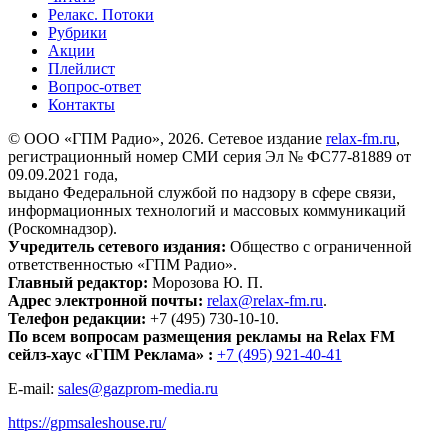
Релакс. Потоки
Рубрики
Акции
Плейлист
Вопрос-ответ
Контакты
© ООО «ГПМ Радио», 2026. Сетевое издание
relax-fm.ru
,
регистрационный номер СМИ серия Эл № ФС77-81889 от
09.09.2021 года,
выдано Федеральной службой по надзору в сфере связи,
информационных технологий и массовых коммуникаций
(Роскомнадзор).
Учредитель сетевого издания:
Общество с ограниченной
ответственностью «ГПМ Радио».
Главный редактор:
Морозова Ю. П.
Адрес электронной почты:
relax@relax-fm.ru
.
Телефон редакции:
+7 (495) 730-10-10.
По всем вопросам размещения рекламы на Relax FM
сейлз-хаус «ГПМ Реклама» :
+7 (495) 921-40-41
E-mail:
sales@gazprom-media.ru
https://gpmsaleshouse.ru/