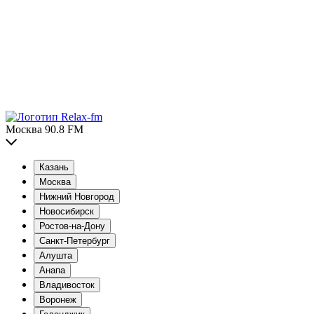
Москва 90.8 FM
Казань
Москва
Нижний Новгород
Новосибирск
Ростов-на-Дону
Санкт-Петербург
Алушта
Анапа
Владивосток
Воронеж