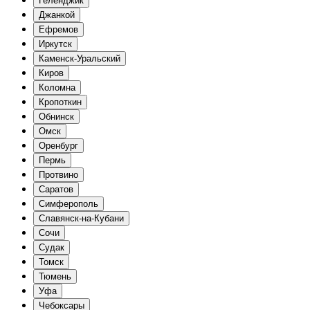
Геленджик
Джанкой
Ефремов
Иркутск
Каменск-Уральский
Киров
Коломна
Кропоткин
Обнинск
Омск
Оренбург
Пермь
Протвино
Саратов
Симферополь
Славянск-на-Кубани
Сочи
Судак
Томск
Тюмень
Уфа
Чебоксары