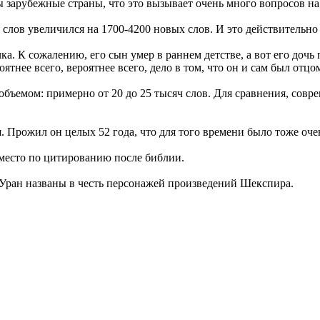
 зарубежные страны, что это вызывает очень много вопросов на 
слов увеличился на 1700-4200 новых слов. И это действительно
. К сожалению, его сын умер в раннем детстве, а вот его дочь
ятнее всего, вероятнее всего, дело в том, что он и сам был отц
бъемом: примерно от 20 до 25 тысяч слов. Для сравнения, совр
. Прожил он целых 52 года, что для того времени было тоже оче
место по цитированию после библии.
ы Уран названы в честь персонажей произведений Шекспира.