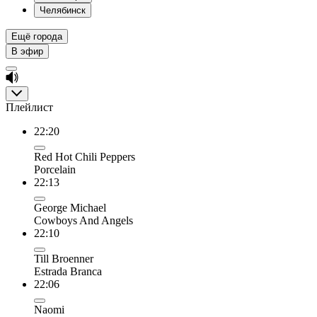
Челябинск
Ещё города
В эфир
Плейлист
22:20
Red Hot Chili Peppers
Porcelain
22:13
George Michael
Cowboys And Angels
22:10
Till Broenner
Estrada Branca
22:06
Naomi