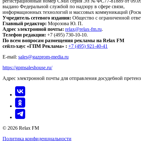
регистрационный номер СМИ серия Эл № ФС77-81889 от 09.09.
выдано Федеральной службой по надзору в сфере связи,
информационных технологий и массовых коммуникаций (Роск
Учредитель сетевого издания:
Общество с ограниченной отве
Главный редактор:
Морозова Ю. П.
Адрес электронной почты:
relax@relax-fm.ru
.
Телефон редакции:
+7 (495) 730-10-10.
По всем вопросам размещения рекламы на Relax FM
сейлз-хаус «ГПМ Реклама» :
+7 (495) 921-40-41
E-mail:
sales@gazprom-media.ru
https://gpmsaleshouse.ru/
Адрес электронной почты для отправления досудебной претен
© 2026 Relax FM
Политика конфиденциальности