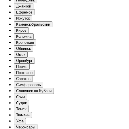
Геленджик
Джанкой
Ефремов
Иркутск
Каменск-Уральский
Киров
Коломна
Кропоткин
Обнинск
Омск
Оренбург
Пермь
Протвино
Саратов
Симферополь
Славянск-на-Кубани
Сочи
Судак
Томск
Тюмень
Уфа
Чебоксары