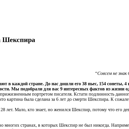
а Шекспира
“Совсем не знак
ют в каждой стране. До нас дошли его 38 пьес, 154 сонеты, 4
ности. Мы подобрали для вас 9 интересных фактов из жизни 
рижизненным портретом писателя. Кстати подлинность данного
что картина была сделана за 6 лет до смерти Шекспира. К сожале
28 лет. Мало, кто знает, но женился Шекспир, потому что его д
о многих странах, в которых Шекспир не был никогда. Наприме