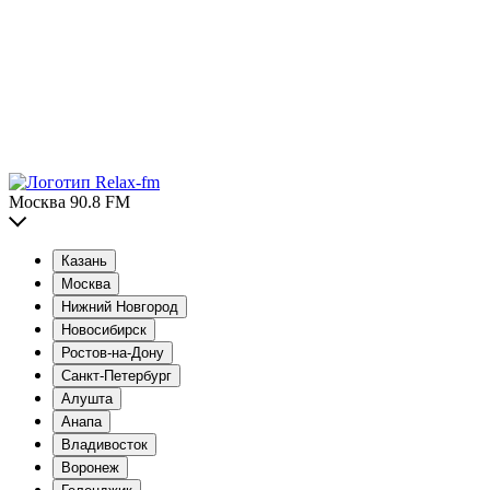
Москва 90.8 FM
Казань
Москва
Нижний Новгород
Новосибирск
Ростов-на-Дону
Санкт-Петербург
Алушта
Анапа
Владивосток
Воронеж