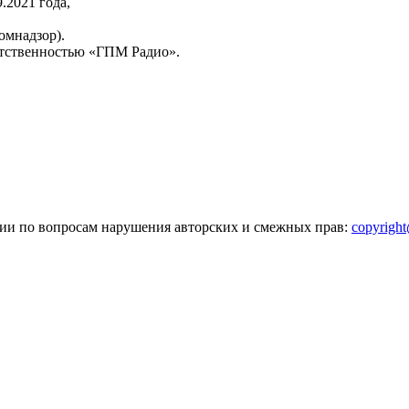
2021 года,
омнадзор).
тственностью «ГПМ Радио».
зии по вопросам нарушения авторских и смежных прав:
copyrigh