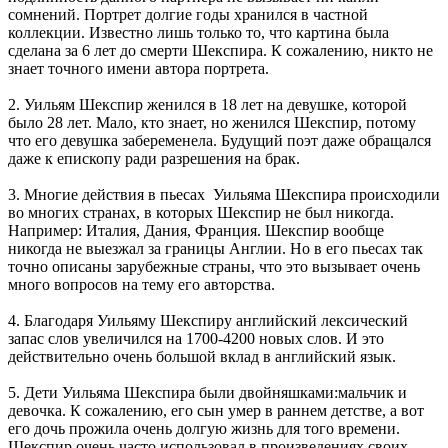
сомнений. Портрет долгие годы хранился в частной
коллекции. Известно лишь только то, что картина была
сделана за 6 лет до смерти Шекспира. К сожалению, никто не
знает точного имени автора портрета.
2. Уильям Шекспир женился в 18 лет на девушке, которой
было 28 лет. Мало, кто знает, но женился Шекспир, потому
что его девушка забеременела. Будущий поэт даже обращался
даже к епископу ради разрешения на брак.
3. Многие действия в пьесах Уильяма Шекспира происходили
во многих странах, в которых Шекспир не был никогда.
Например: Италия, Дания, Франция. Шекспир вообще
никогда не выезжал за границы Англии. Но в его пьесах так
точно описаны зарубежные страны, что это вызывает очень
много вопросов на тему его авторства.
4. Благодаря Уильяму Шекспиру английский лексический
запас слов увеличился на 1700-4200 новых слов. И это
действительно очень большой вклад в английский язык.
5. Дети Уильяма Шекспира были двойняшками:мальчик и
девочка. К сожалению, его сын умер в раннем детстве, а вот
его дочь прожила очень долгую жизнь для того времени.
Шекспир очень часто использовал в произведениях своих