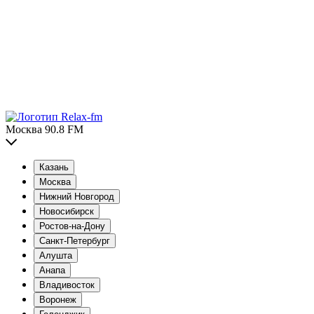
Москва 90.8 FM
Казань
Москва
Нижний Новгород
Новосибирск
Ростов-на-Дону
Санкт-Петербург
Алушта
Анапа
Владивосток
Воронеж