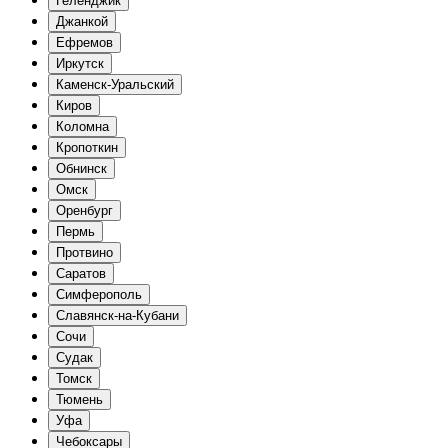
Геленджик
Джанкой
Ефремов
Иркутск
Каменск-Уральский
Киров
Коломна
Кропоткин
Обнинск
Омск
Оренбург
Пермь
Протвино
Саратов
Симферополь
Славянск-на-Кубани
Сочи
Судак
Томск
Тюмень
Уфа
Чебоксары