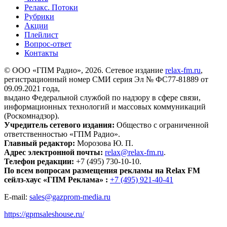
Релакс. Потоки
Рубрики
Акции
Плейлист
Вопрос-ответ
Контакты
© ООО «ГПМ Радио», 2026. Сетевое издание
relax-fm.ru
,
регистрационный номер СМИ серия Эл № ФС77-81889 от
09.09.2021 года,
выдано Федеральной службой по надзору в сфере связи,
информационных технологий и массовых коммуникаций
(Роскомнадзор).
Учредитель сетевого издания:
Общество с ограниченной
ответственностью «ГПМ Радио».
Главный редактор:
Морозова Ю. П.
Адрес электронной почты:
relax@relax-fm.ru
.
Телефон редакции:
+7 (495) 730-10-10.
По всем вопросам размещения рекламы на Relax FM
сейлз-хаус «ГПМ Реклама» :
+7 (495) 921-40-41
E-mail:
sales@gazprom-media.ru
https://gpmsaleshouse.ru/