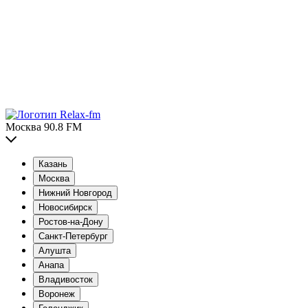
Москва 90.8 FM
Казань
Москва
Нижний Новгород
Новосибирск
Ростов-на-Дону
Санкт-Петербург
Алушта
Анапа
Владивосток
Воронеж