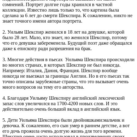
сомнений. Портрет долгие годы хранился в частной
коллекции. Известно лишь только то, что картина была
сделана за 6 лет до смерти Шекспира. К сожалению, никто не
знает точного имени автора портрета.
2. Уильям Шекспир женился в 18 лет на девушке, которой
было 28 лет. Мало, кто знает, но женился Шекспир, потому
что его девушка забеременела. Будущий поэт даже обращался
даже к епископу ради разрешения на брак.
3. Многие действия в пьесах Уильяма Шекспира происходили
во многих странах, в которых Шекспир не был никогда.
Например: Италия, Дания, Франция. Шекспир вообще
никогда не выезжал за границы Англии. Но в его пьесах так
точно описаны зарубежные страны, что это вызывает очень
много вопросов на тему его авторства.
4. Благодаря Уильяму Шекспиру английский лексический
запас слов увеличился на 1700-4200 новых слов. И это
действительно очень большой вклад в английский язык.
5. Дети Уильяма Шекспира были двойняшками:мальчик и
девочка. К сожалению, его сын умер в раннем детстве, а вот
его дочь прожила очень долгую жизнь для того времени.
Шекспир очень часто использовал в произведениях своих