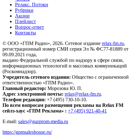
Релакс. Потоки
Рубрики
Акции
Плейлист
Вопрос-ответ
Контакты
© ООО «ГПМ Радио», 2026. Сетевое издание
relax-fm.ru
,
регистрационный номер СМИ серия Эл № ФС77-81889 от
09.09.2021 года,
выдано Федеральной службой по надзору в сфере связи,
информационных технологий и массовых коммуникаций
(Роскомнадзор).
Учредитель сетевого издания:
Общество с ограниченной
ответственностью «ГПМ Радио».
Главный редактор:
Морозова Ю. П.
Адрес электронной почты:
relax@relax-fm.ru
.
Телефон редакции:
+7 (495) 730-10-10.
По всем вопросам размещения рекламы на Relax FM
сейлз-хаус «ГПМ Реклама» :
+7 (495) 921-40-41
E-mail:
sales@gazprom-media.ru
https://gpmsaleshouse.ru/