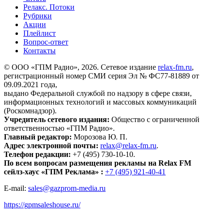
Релакс. Потоки
Рубрики
Акции
Плейлист
Вопрос-ответ
Контакты
© ООО «ГПМ Радио», 2026. Сетевое издание
relax-fm.ru
,
регистрационный номер СМИ серия Эл № ФС77-81889 от
09.09.2021 года,
выдано Федеральной службой по надзору в сфере связи,
информационных технологий и массовых коммуникаций
(Роскомнадзор).
Учредитель сетевого издания:
Общество с ограниченной
ответственностью «ГПМ Радио».
Главный редактор:
Морозова Ю. П.
Адрес электронной почты:
relax@relax-fm.ru
.
Телефон редакции:
+7 (495) 730-10-10.
По всем вопросам размещения рекламы на Relax FM
сейлз-хаус «ГПМ Реклама» :
+7 (495) 921-40-41
E-mail:
sales@gazprom-media.ru
https://gpmsaleshouse.ru/