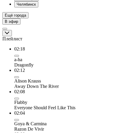
Челябинск
Ещё города
В эфир
Плейлист
02:18
a-ha
Dragonfly
02:12
Alison Krauss
Away Down The River
02:08
Flabby
Everyone Should Feel Like This
02:04
Goya & Carmina
Razon De Vivir