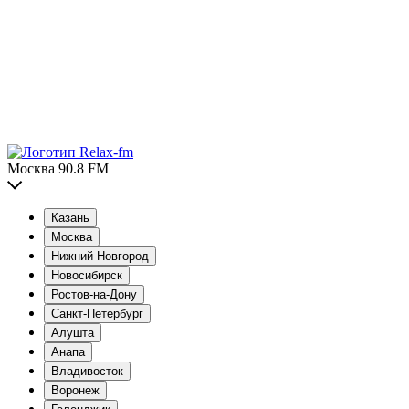
Москва 90.8 FM
Казань
Москва
Нижний Новгород
Новосибирск
Ростов-на-Дону
Санкт-Петербург
Алушта
Анапа
Владивосток
Воронеж