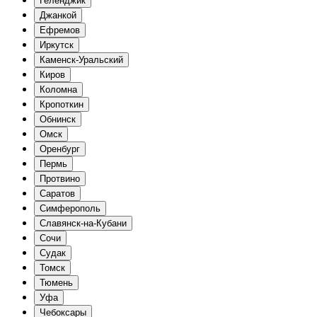
Геленджик
Джанкой
Ефремов
Иркутск
Каменск-Уральский
Киров
Коломна
Кропоткин
Обнинск
Омск
Оренбург
Пермь
Протвино
Саратов
Симферополь
Славянск-на-Кубани
Сочи
Судак
Томск
Тюмень
Уфа
Чебоксары