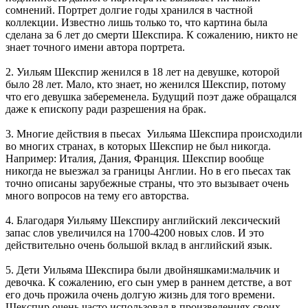
сомнений. Портрет долгие годы хранился в частной
коллекции. Известно лишь только то, что картина была
сделана за 6 лет до смерти Шекспира. К сожалению, никто не
знает точного имени автора портрета.
2. Уильям Шекспир женился в 18 лет на девушке, которой
было 28 лет. Мало, кто знает, но женился Шекспир, потому
что его девушка забеременела. Будущий поэт даже обращался
даже к епископу ради разрешения на брак.
3. Многие действия в пьесах Уильяма Шекспира происходили
во многих странах, в которых Шекспир не был никогда.
Например: Италия, Дания, Франция. Шекспир вообще
никогда не выезжал за границы Англии. Но в его пьесах так
точно описаны зарубежные страны, что это вызывает очень
много вопросов на тему его авторства.
4. Благодаря Уильяму Шекспиру английский лексический
запас слов увеличился на 1700-4200 новых слов. И это
действительно очень большой вклад в английский язык.
5. Дети Уильяма Шекспира были двойняшками:мальчик и
девочка. К сожалению, его сын умер в раннем детстве, а вот
его дочь прожила очень долгую жизнь для того времени.
Шекспир очень часто использовал в произведениях своих