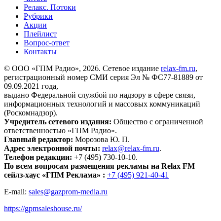
Релакс. Потоки
Рубрики
Акции
Плейлист
Вопрос-ответ
Контакты
© ООО «ГПМ Радио», 2026. Сетевое издание
relax-fm.ru
,
регистрационный номер СМИ серия Эл № ФС77-81889 от
09.09.2021 года,
выдано Федеральной службой по надзору в сфере связи,
информационных технологий и массовых коммуникаций
(Роскомнадзор).
Учредитель сетевого издания:
Общество с ограниченной
ответственностью «ГПМ Радио».
Главный редактор:
Морозова Ю. П.
Адрес электронной почты:
relax@relax-fm.ru
.
Телефон редакции:
+7 (495) 730-10-10.
По всем вопросам размещения рекламы на Relax FM
сейлз-хаус «ГПМ Реклама» :
+7 (495) 921-40-41
E-mail:
sales@gazprom-media.ru
https://gpmsaleshouse.ru/