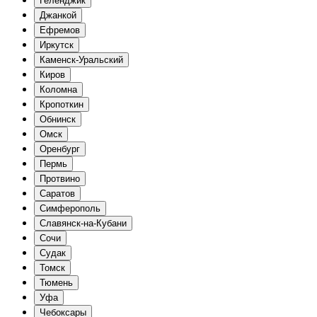
Геленджик
Джанкой
Ефремов
Иркутск
Каменск-Уральский
Киров
Коломна
Кропоткин
Обнинск
Омск
Оренбург
Пермь
Протвино
Саратов
Симферополь
Славянск-на-Кубани
Сочи
Судак
Томск
Тюмень
Уфа
Чебоксары