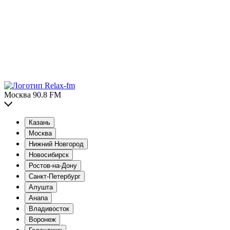
Москва 90.8 FM
Казань
Москва
Нижний Новгород
Новосибирск
Ростов-на-Дону
Санкт-Петербург
Алушта
Анапа
Владивосток
Воронеж