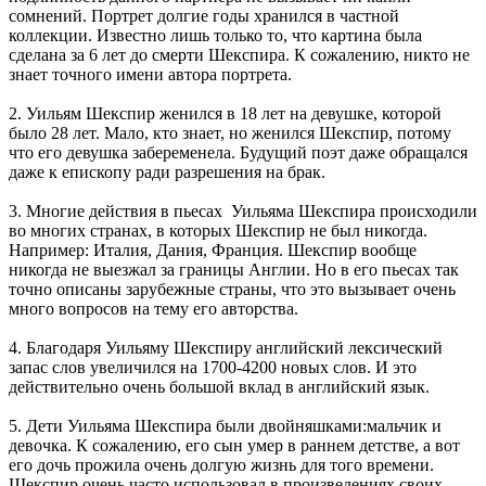
сомнений. Портрет долгие годы хранился в частной
коллекции. Известно лишь только то, что картина была
сделана за 6 лет до смерти Шекспира. К сожалению, никто не
знает точного имени автора портрета.
2. Уильям Шекспир женился в 18 лет на девушке, которой
было 28 лет. Мало, кто знает, но женился Шекспир, потому
что его девушка забеременела. Будущий поэт даже обращался
даже к епископу ради разрешения на брак.
3. Многие действия в пьесах Уильяма Шекспира происходили
во многих странах, в которых Шекспир не был никогда.
Например: Италия, Дания, Франция. Шекспир вообще
никогда не выезжал за границы Англии. Но в его пьесах так
точно описаны зарубежные страны, что это вызывает очень
много вопросов на тему его авторства.
4. Благодаря Уильяму Шекспиру английский лексический
запас слов увеличился на 1700-4200 новых слов. И это
действительно очень большой вклад в английский язык.
5. Дети Уильяма Шекспира были двойняшками:мальчик и
девочка. К сожалению, его сын умер в раннем детстве, а вот
его дочь прожила очень долгую жизнь для того времени.
Шекспир очень часто использовал в произведениях своих