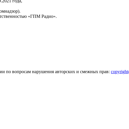
2021 года,
омнадзор).
тственностью «ГПМ Радио».
зии по вопросам нарушения авторских и смежных прав:
copyrigh