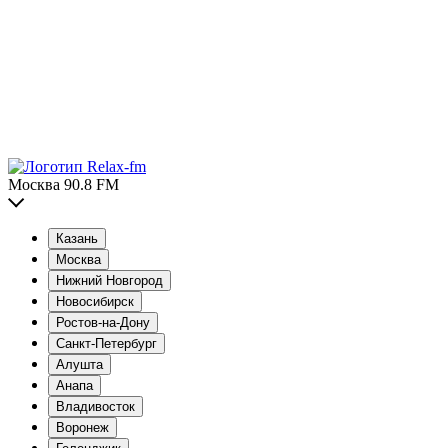
Москва 90.8 FM
Казань
Москва
Нижний Новгород
Новосибирск
Ростов-на-Дону
Санкт-Петербург
Алушта
Анапа
Владивосток
Воронеж