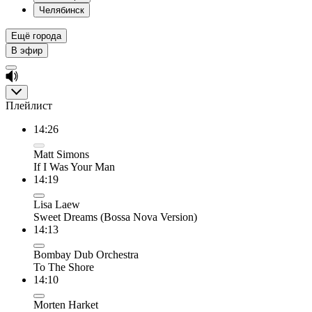
Челябинск
Ещё города
В эфир
Плейлист
14:26
Matt Simons
If I Was Your Man
14:19
Lisa Laew
Sweet Dreams (Bossa Nova Version)
14:13
Bombay Dub Orchestra
To The Shore
14:10
Morten Harket