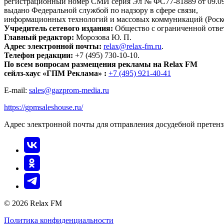
регистрационный номер СМИ серия Эл № ФС77-81889 от 09.09.
выдано Федеральной службой по надзору в сфере связи,
информационных технологий и массовых коммуникаций (Роск
Учредитель сетевого издания:
Общество с ограниченной отве
Главный редактор:
Морозова Ю. П.
Адрес электронной почты:
relax@relax-fm.ru
.
Телефон редакции:
+7 (495) 730-10-10.
По всем вопросам размещения рекламы на Relax FM
сейлз-хаус «ГПМ Реклама» :
+7 (495) 921-40-41
E-mail:
sales@gazprom-media.ru
https://gpmsaleshouse.ru/
Адрес электронной почты для отправления досудебной претен
© 2026 Relax FM
Политика конфиденциальности