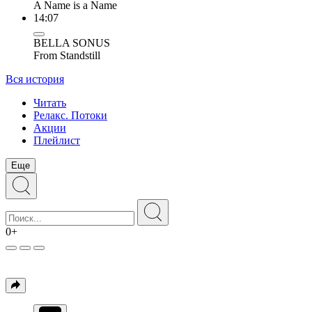
A Name is a Name
14:07
BELLA SONUS
From Standstill
Вся история
Читать
Релакс. Потоки
Акции
Плейлист
Еще
0+