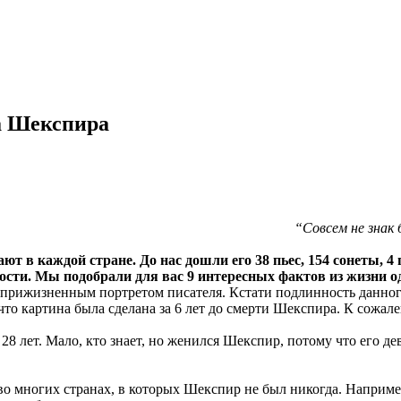
а Шекспира
“Совсем не знак
ют в каждой стране. До нас дошли его 38 пьес, 154 сонеты, 4
ности. Мы подобрали для вас 9 интересных фактов из жизни 
рижизненным портретом писателя. Кстати подлинность данного
что картина была сделана за 6 лет до смерти Шекспира. К сожале
28 лет. Мало, кто знает, но женился Шекспир, потому что его д
о многих странах, в которых Шекспир не был никогда. Наприме