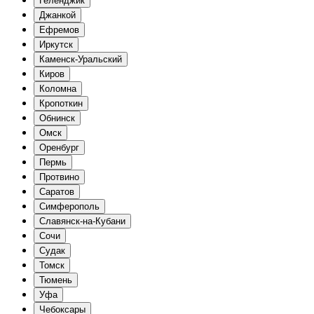
Геленджик
Джанкой
Ефремов
Иркутск
Каменск-Уральский
Киров
Коломна
Кропоткин
Обнинск
Омск
Оренбург
Пермь
Протвино
Саратов
Симферополь
Славянск-на-Кубани
Сочи
Судак
Томск
Тюмень
Уфа
Чебоксары