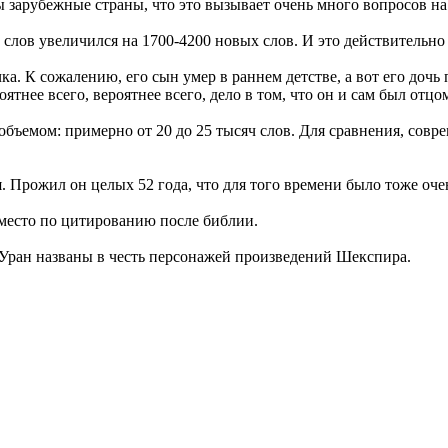
 зарубежные страны, что это вызывает очень много вопросов на 
слов увеличился на 1700-4200 новых слов. И это действительно
. К сожалению, его сын умер в раннем детстве, а вот его дочь
ятнее всего, вероятнее всего, дело в том, что он и сам был отц
бъемом: примерно от 20 до 25 тысяч слов. Для сравнения, совр
. Прожил он целых 52 года, что для того времени было тоже оче
место по цитированию после библии.
ы Уран названы в честь персонажей произведений Шекспира.