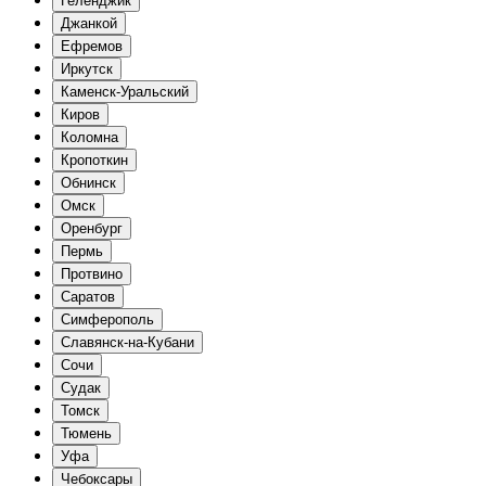
Геленджик
Джанкой
Ефремов
Иркутск
Каменск-Уральский
Киров
Коломна
Кропоткин
Обнинск
Омск
Оренбург
Пермь
Протвино
Саратов
Симферополь
Славянск-на-Кубани
Сочи
Судак
Томск
Тюмень
Уфа
Чебоксары