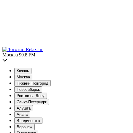
Москва 90.8 FM
Казань
Москва
Нижний Новгород
Новосибирск
Ростов-на-Дону
Санкт-Петербург
Алушта
Анапа
Владивосток
Воронеж