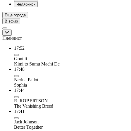
Челябинск
Ещё города
В эфир
Плейлист
17:52
Gontiti
Kimi to Sumu Machi De
17:48
Nerina Pallot
Sophia
17:44
R. ROBERTSON
The Vanishing Breed
17:41
Jack Johnson
Better Together