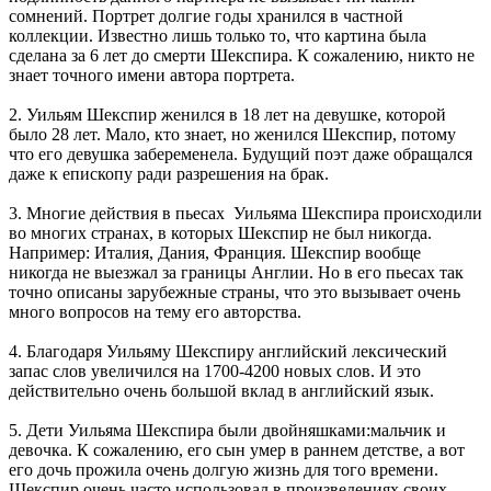
сомнений. Портрет долгие годы хранился в частной
коллекции. Известно лишь только то, что картина была
сделана за 6 лет до смерти Шекспира. К сожалению, никто не
знает точного имени автора портрета.
2. Уильям Шекспир женился в 18 лет на девушке, которой
было 28 лет. Мало, кто знает, но женился Шекспир, потому
что его девушка забеременела. Будущий поэт даже обращался
даже к епископу ради разрешения на брак.
3. Многие действия в пьесах Уильяма Шекспира происходили
во многих странах, в которых Шекспир не был никогда.
Например: Италия, Дания, Франция. Шекспир вообще
никогда не выезжал за границы Англии. Но в его пьесах так
точно описаны зарубежные страны, что это вызывает очень
много вопросов на тему его авторства.
4. Благодаря Уильяму Шекспиру английский лексический
запас слов увеличился на 1700-4200 новых слов. И это
действительно очень большой вклад в английский язык.
5. Дети Уильяма Шекспира были двойняшками:мальчик и
девочка. К сожалению, его сын умер в раннем детстве, а вот
его дочь прожила очень долгую жизнь для того времени.
Шекспир очень часто использовал в произведениях своих