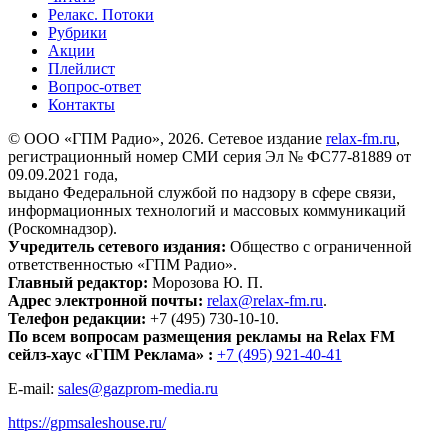
Релакс. Потоки
Рубрики
Акции
Плейлист
Вопрос-ответ
Контакты
© ООО «ГПМ Радио», 2026. Сетевое издание
relax-fm.ru
,
регистрационный номер СМИ серия Эл № ФС77-81889 от
09.09.2021 года,
выдано Федеральной службой по надзору в сфере связи,
информационных технологий и массовых коммуникаций
(Роскомнадзор).
Учредитель сетевого издания:
Общество с ограниченной
ответственностью «ГПМ Радио».
Главный редактор:
Морозова Ю. П.
Адрес электронной почты:
relax@relax-fm.ru
.
Телефон редакции:
+7 (495) 730-10-10.
По всем вопросам размещения рекламы на Relax FM
сейлз-хаус «ГПМ Реклама» :
+7 (495) 921-40-41
E-mail:
sales@gazprom-media.ru
https://gpmsaleshouse.ru/