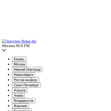
Москва 90.8 FM
Казань
Москва
Нижний Новгород
Новосибирск
Ростов-на-Дону
Санкт-Петербург
Алушта
Анапа
Владивосток
Воронеж