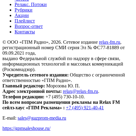
Релакс. Потоки
Рубрики
Акции
Плейлист
Вопрос-ответ
Контакты
© ООО «ГПМ Радио», 2026. Сетевое издание
relax-fm.ru
,
регистрационный номер СМИ серия Эл № ФС77-81889 от
09.09.2021 года,
выдано Федеральной службой по надзору в сфере связи,
информационных технологий и массовых коммуникаций
(Роскомнадзор).
Учредитель сетевого издания:
Общество с ограниченной
ответственностью «ГПМ Радио».
Главный редактор:
Морозова Ю. П.
Адрес электронной почты:
relax@relax-fm.ru
.
Телефон редакции:
+7 (495) 730-10-10.
По всем вопросам размещения рекламы на Relax FM
сейлз-хаус «ГПМ Реклама» :
+7 (495) 921-40-41
E-mail:
sales@gazprom-media.ru
https://gpmsaleshouse.ru/