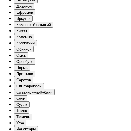
Геленджик
Джанкой
Ефремов
Иркутск
Каменск-Уральский
Киров
Коломна
Кропоткин
Обнинск
Омск
Оренбург
Пермь
Протвино
Саратов
Симферополь
Славянск-на-Кубани
Сочи
Судак
Томск
Тюмень
Уфа
Чебоксары