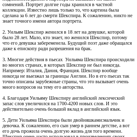
сомнений. Портрет долгие годы хранился в частной
коллекции. Известно лишь только то, что картина была
сделана за 6 лет до смерти Шекспира. К сожалению, никто не
знает точного имени автора портрета.
2. Уильям Шекспир женился в 18 лет на девушке, которой
было 28 лет. Мало, кто знает, но женился Шекспир, потому
что его девушка забеременела. Будущий поэт даже обращался
даже к епископу ради разрешения на брак.
3. Многие действия в пьесах Уильяма Шекспира происходили
во многих странах, в которых Шекспир не был никогда.
Например: Италия, Дания, Франция. Шекспир вообще
никогда не выезжал за границы Англии. Но в его пьесах так
точно описаны зарубежные страны, что это вызывает очень
много вопросов на тему его авторства.
4. Благодаря Уильяму Шекспиру английский лексический
запас слов увеличился на 1700-4200 новых слов. И это
действительно очень большой вклад в английский язык.
5. Дети Уильяма Шекспира были двойняшками:мальчик и
девочка. К сожалению, его сын умер в раннем детстве, а вот
его дочь прожила очень долгую жизнь для того времени.
Шекспир очень часто использовал в произведениях своих