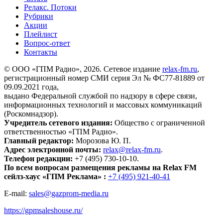
Релакс. Потоки
Рубрики
Акции
Плейлист
Вопрос-ответ
Контакты
© ООО «ГПМ Радио», 2026. Сетевое издание
relax-fm.ru
,
регистрационный номер СМИ серия Эл № ФС77-81889 от
09.09.2021 года,
выдано Федеральной службой по надзору в сфере связи,
информационных технологий и массовых коммуникаций
(Роскомнадзор).
Учредитель сетевого издания:
Общество с ограниченной
ответственностью «ГПМ Радио».
Главный редактор:
Морозова Ю. П.
Адрес электронной почты:
relax@relax-fm.ru
.
Телефон редакции:
+7 (495) 730-10-10.
По всем вопросам размещения рекламы на Relax FM
сейлз-хаус «ГПМ Реклама» :
+7 (495) 921-40-41
E-mail:
sales@gazprom-media.ru
https://gpmsaleshouse.ru/