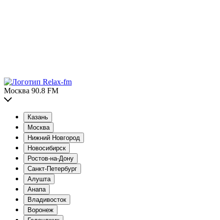
Москва 90.8 FM
Казань
Москва
Нижний Новгород
Новосибирск
Ростов-на-Дону
Санкт-Петербург
Алушта
Анапа
Владивосток
Воронеж