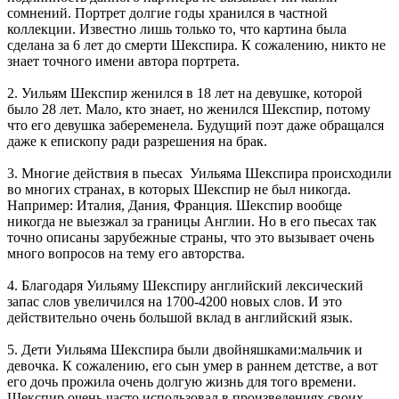
сомнений. Портрет долгие годы хранился в частной
коллекции. Известно лишь только то, что картина была
сделана за 6 лет до смерти Шекспира. К сожалению, никто не
знает точного имени автора портрета.
2. Уильям Шекспир женился в 18 лет на девушке, которой
было 28 лет. Мало, кто знает, но женился Шекспир, потому
что его девушка забеременела. Будущий поэт даже обращался
даже к епископу ради разрешения на брак.
3. Многие действия в пьесах Уильяма Шекспира происходили
во многих странах, в которых Шекспир не был никогда.
Например: Италия, Дания, Франция. Шекспир вообще
никогда не выезжал за границы Англии. Но в его пьесах так
точно описаны зарубежные страны, что это вызывает очень
много вопросов на тему его авторства.
4. Благодаря Уильяму Шекспиру английский лексический
запас слов увеличился на 1700-4200 новых слов. И это
действительно очень большой вклад в английский язык.
5. Дети Уильяма Шекспира были двойняшками:мальчик и
девочка. К сожалению, его сын умер в раннем детстве, а вот
его дочь прожила очень долгую жизнь для того времени.
Шекспир очень часто использовал в произведениях своих