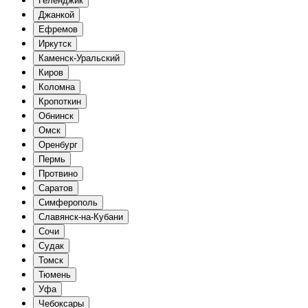
Геленджик
Джанкой
Ефремов
Иркутск
Каменск-Уральский
Киров
Коломна
Кропоткин
Обнинск
Омск
Оренбург
Пермь
Протвино
Саратов
Симферополь
Славянск-на-Кубани
Сочи
Судак
Томск
Тюмень
Уфа
Чебоксары