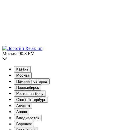
Москва 90.8 FM
Казань
Москва
Нижний Новгород
Новосибирск
Ростов-на-Дону
Санкт-Петербург
Алушта
Анапа
Владивосток
Воронеж