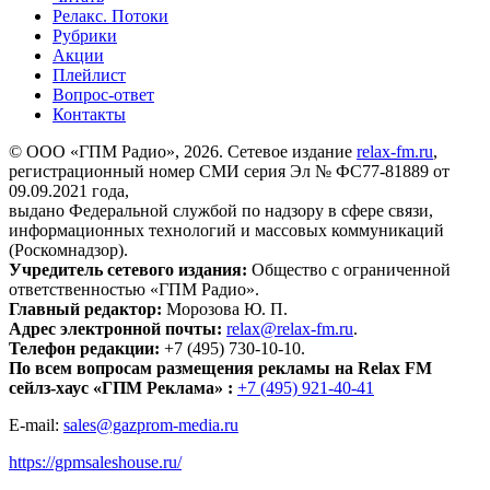
Релакс. Потоки
Рубрики
Акции
Плейлист
Вопрос-ответ
Контакты
© ООО «ГПМ Радио», 2026. Сетевое издание
relax-fm.ru
,
регистрационный номер СМИ серия Эл № ФС77-81889 от
09.09.2021 года,
выдано Федеральной службой по надзору в сфере связи,
информационных технологий и массовых коммуникаций
(Роскомнадзор).
Учредитель сетевого издания:
Общество с ограниченной
ответственностью «ГПМ Радио».
Главный редактор:
Морозова Ю. П.
Адрес электронной почты:
relax@relax-fm.ru
.
Телефон редакции:
+7 (495) 730-10-10.
По всем вопросам размещения рекламы на Relax FM
сейлз-хаус «ГПМ Реклама» :
+7 (495) 921-40-41
E-mail:
sales@gazprom-media.ru
https://gpmsaleshouse.ru/