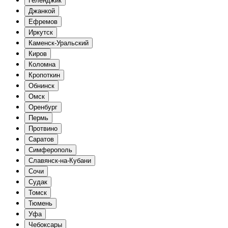
Геленджик
Джанкой
Ефремов
Иркутск
Каменск-Уральский
Киров
Коломна
Кропоткин
Обнинск
Омск
Оренбург
Пермь
Протвино
Саратов
Симферополь
Славянск-на-Кубани
Сочи
Судак
Томск
Тюмень
Уфа
Чебоксары