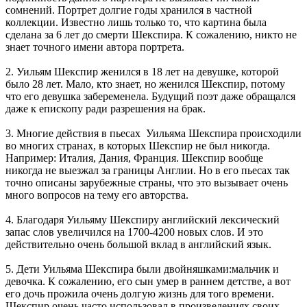
сомнений. Портрет долгие годы хранился в частной
коллекции. Известно лишь только то, что картина была
сделана за 6 лет до смерти Шекспира. К сожалению, никто не
знает точного имени автора портрета.
2. Уильям Шекспир женился в 18 лет на девушке, которой
было 28 лет. Мало, кто знает, но женился Шекспир, потому
что его девушка забеременела. Будущий поэт даже обращался
даже к епископу ради разрешения на брак.
3. Многие действия в пьесах Уильяма Шекспира происходили
во многих странах, в которых Шекспир не был никогда.
Например: Италия, Дания, Франция. Шекспир вообще
никогда не выезжал за границы Англии. Но в его пьесах так
точно описаны зарубежные страны, что это вызывает очень
много вопросов на тему его авторства.
4. Благодаря Уильяму Шекспиру английский лексический
запас слов увеличился на 1700-4200 новых слов. И это
действительно очень большой вклад в английский язык.
5. Дети Уильяма Шекспира были двойняшками:мальчик и
девочка. К сожалению, его сын умер в раннем детстве, а вот
его дочь прожила очень долгую жизнь для того времени.
Шекспир очень часто использовал в произведениях своих