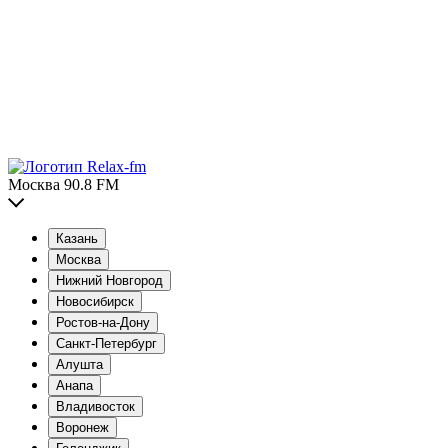
Москва 90.8 FM
Казань
Москва
Нижний Новгород
Новосибирск
Ростов-на-Дону
Санкт-Петербург
Алушта
Анапа
Владивосток
Воронеж