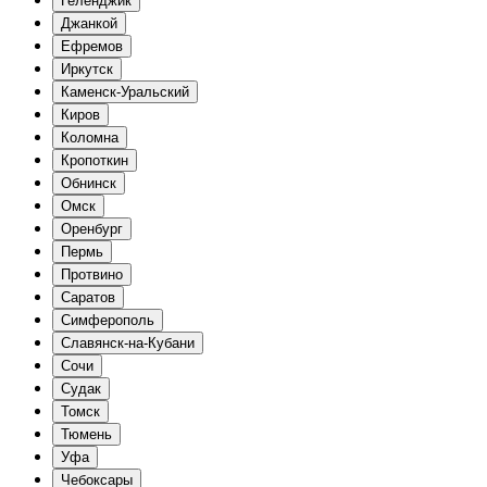
Геленджик
Джанкой
Ефремов
Иркутск
Каменск-Уральский
Киров
Коломна
Кропоткин
Обнинск
Омск
Оренбург
Пермь
Протвино
Саратов
Симферополь
Славянск-на-Кубани
Сочи
Судак
Томск
Тюмень
Уфа
Чебоксары