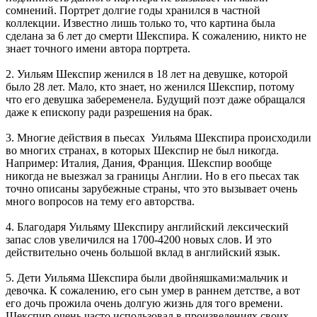
сомнений. Портрет долгие годы хранился в частной
коллекции. Известно лишь только то, что картина была
сделана за 6 лет до смерти Шекспира. К сожалению, никто не
знает точного имени автора портрета.
2. Уильям Шекспир женился в 18 лет на девушке, которой
было 28 лет. Мало, кто знает, но женился Шекспир, потому
что его девушка забеременела. Будущий поэт даже обращался
даже к епископу ради разрешения на брак.
3. Многие действия в пьесах Уильяма Шекспира происходили
во многих странах, в которых Шекспир не был никогда.
Например: Италия, Дания, Франция. Шекспир вообще
никогда не выезжал за границы Англии. Но в его пьесах так
точно описаны зарубежные страны, что это вызывает очень
много вопросов на тему его авторства.
4. Благодаря Уильяму Шекспиру английский лексический
запас слов увеличился на 1700-4200 новых слов. И это
действительно очень большой вклад в английский язык.
5. Дети Уильяма Шекспира были двойняшками:мальчик и
девочка. К сожалению, его сын умер в раннем детстве, а вот
его дочь прожила очень долгую жизнь для того времени.
Шекспир очень часто использовал в произведениях своих