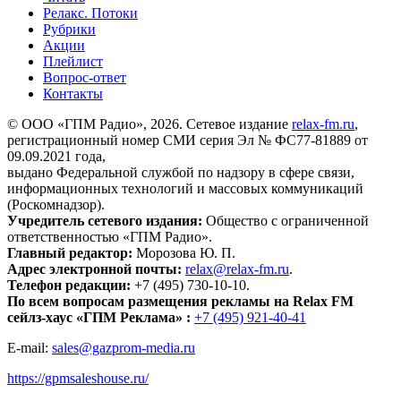
Релакс. Потоки
Рубрики
Акции
Плейлист
Вопрос-ответ
Контакты
© ООО «ГПМ Радио», 2026. Сетевое издание
relax-fm.ru
,
регистрационный номер СМИ серия Эл № ФС77-81889 от
09.09.2021 года,
выдано Федеральной службой по надзору в сфере связи,
информационных технологий и массовых коммуникаций
(Роскомнадзор).
Учредитель сетевого издания:
Общество с ограниченной
ответственностью «ГПМ Радио».
Главный редактор:
Морозова Ю. П.
Адрес электронной почты:
relax@relax-fm.ru
.
Телефон редакции:
+7 (495) 730-10-10.
По всем вопросам размещения рекламы на Relax FM
сейлз-хаус «ГПМ Реклама» :
+7 (495) 921-40-41
E-mail:
sales@gazprom-media.ru
https://gpmsaleshouse.ru/