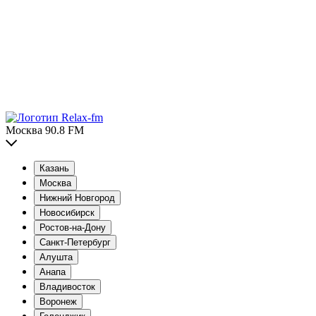
Москва 90.8 FM
Казань
Москва
Нижний Новгород
Новосибирск
Ростов-на-Дону
Санкт-Петербург
Алушта
Анапа
Владивосток
Воронеж