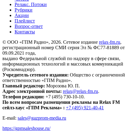
Релакс. Потоки
Рубрики
Акции
Плейлист
Вопрос-ответ
Контакты
© ООО «ГПМ Радио», 2026. Сетевое издание
relax-fm.ru
,
регистрационный номер СМИ серия Эл № ФС77-81889 от
09.09.2021 года,
выдано Федеральной службой по надзору в сфере связи,
информационных технологий и массовых коммуникаций
(Роскомнадзор).
Учредитель сетевого издания:
Общество с ограниченной
ответственностью «ГПМ Радио».
Главный редактор:
Морозова Ю. П.
Адрес электронной почты:
relax@relax-fm.ru
.
Телефон редакции:
+7 (495) 730-10-10.
По всем вопросам размещения рекламы на Relax FM
сейлз-хаус «ГПМ Реклама» :
+7 (495) 921-40-41
E-mail:
sales@gazprom-media.ru
https://gpmsaleshouse.ru/