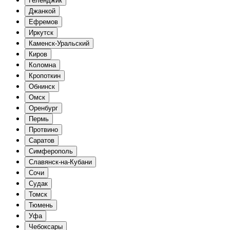
Геленджик
Джанкой
Ефремов
Иркутск
Каменск-Уральский
Киров
Коломна
Кропоткин
Обнинск
Омск
Оренбург
Пермь
Протвино
Саратов
Симферополь
Славянск-на-Кубани
Сочи
Судак
Томск
Тюмень
Уфа
Чебоксары