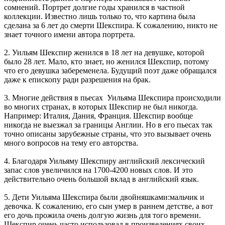
сомнений. Портрет долгие годы хранился в частной
коллекции. Известно лишь только то, что картина была
сделана за 6 лет до смерти Шекспира. К сожалению, никто не
знает точного имени автора портрета.
2. Уильям Шекспир женился в 18 лет на девушке, которой
было 28 лет. Мало, кто знает, но женился Шекспир, потому
что его девушка забеременела. Будущий поэт даже обращался
даже к епископу ради разрешения на брак.
3. Многие действия в пьесах Уильяма Шекспира происходили
во многих странах, в которых Шекспир не был никогда.
Например: Италия, Дания, Франция. Шекспир вообще
никогда не выезжал за границы Англии. Но в его пьесах так
точно описаны зарубежные страны, что это вызывает очень
много вопросов на тему его авторства.
4. Благодаря Уильяму Шекспиру английский лексический
запас слов увеличился на 1700-4200 новых слов. И это
действительно очень большой вклад в английский язык.
5. Дети Уильяма Шекспира были двойняшками:мальчик и
девочка. К сожалению, его сын умер в раннем детстве, а вот
его дочь прожила очень долгую жизнь для того времени.
Шекспир очень часто использовал в произведениях своих