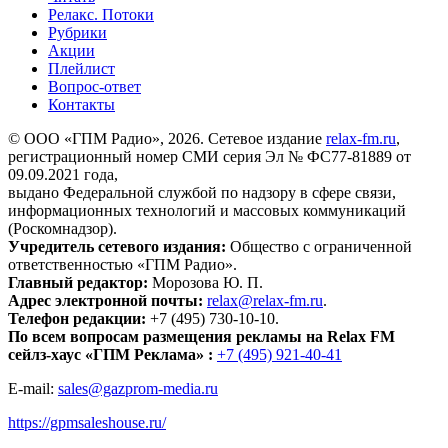
Релакс. Потоки
Рубрики
Акции
Плейлист
Вопрос-ответ
Контакты
© ООО «ГПМ Радио», 2026. Сетевое издание
relax-fm.ru
,
регистрационный номер СМИ серия Эл № ФС77-81889 от
09.09.2021 года,
выдано Федеральной службой по надзору в сфере связи,
информационных технологий и массовых коммуникаций
(Роскомнадзор).
Учредитель сетевого издания:
Общество с ограниченной
ответственностью «ГПМ Радио».
Главный редактор:
Морозова Ю. П.
Адрес электронной почты:
relax@relax-fm.ru
.
Телефон редакции:
+7 (495) 730-10-10.
По всем вопросам размещения рекламы на Relax FM
сейлз-хаус «ГПМ Реклама» :
+7 (495) 921-40-41
E-mail:
sales@gazprom-media.ru
https://gpmsaleshouse.ru/