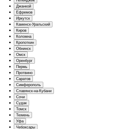
Геленджик
Джанкой
Ефремов
Иркутск
Каменск-Уральский
Киров
Коломна
Кропоткин
Обнинск
Омск
Оренбург
Пермь
Протвино
Саратов
Симферополь
Славянск-на-Кубани
Сочи
Судак
Томск
Тюмень
Уфа
Чебоксары