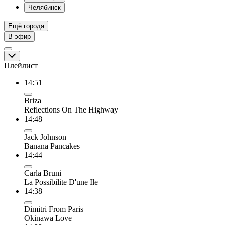
Челябинск
Ещё города
В эфир
Плейлист
14:51
Briza
Reflections On The Highway
14:48
Jack Johnson
Banana Pancakes
14:44
Carla Bruni
La Possibilite D'une Ile
14:38
Dimitri From Paris
Okinawa Love