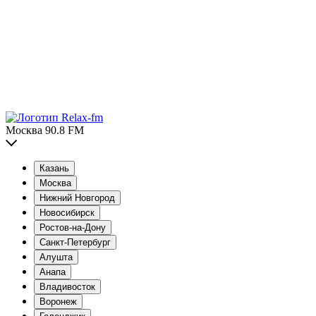
Москва 90.8 FM
Казань
Москва
Нижний Новгород
Новосибирск
Ростов-на-Дону
Санкт-Петербург
Алушта
Анапа
Владивосток
Воронеж