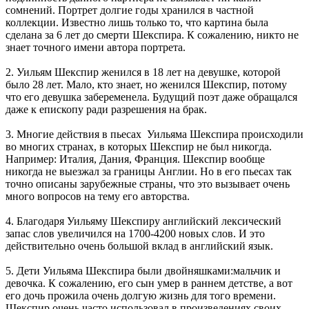
сомнений. Портрет долгие годы хранился в частной
коллекции. Известно лишь только то, что картина была
сделана за 6 лет до смерти Шекспира. К сожалению, никто не
знает точного имени автора портрета.
2. Уильям Шекспир женился в 18 лет на девушке, которой
было 28 лет. Мало, кто знает, но женился Шекспир, потому
что его девушка забеременела. Будущий поэт даже обращался
даже к епископу ради разрешения на брак.
3. Многие действия в пьесах Уильяма Шекспира происходили
во многих странах, в которых Шекспир не был никогда.
Например: Италия, Дания, Франция. Шекспир вообще
никогда не выезжал за границы Англии. Но в его пьесах так
точно описаны зарубежные страны, что это вызывает очень
много вопросов на тему его авторства.
4. Благодаря Уильяму Шекспиру английский лексический
запас слов увеличился на 1700-4200 новых слов. И это
действительно очень большой вклад в английский язык.
5. Дети Уильяма Шекспира были двойняшками:мальчик и
девочка. К сожалению, его сын умер в раннем детстве, а вот
его дочь прожила очень долгую жизнь для того времени.
Шекспир очень часто использовал в произведениях своих