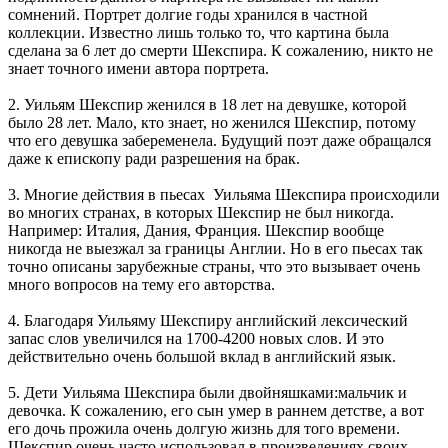
сомнений. Портрет долгие годы хранился в частной
коллекции. Известно лишь только то, что картина была
сделана за 6 лет до смерти Шекспира. К сожалению, никто не
знает точного имени автора портрета.
2. Уильям Шекспир женился в 18 лет на девушке, которой
было 28 лет. Мало, кто знает, но женился Шекспир, потому
что его девушка забеременела. Будущий поэт даже обращался
даже к епископу ради разрешения на брак.
3. Многие действия в пьесах Уильяма Шекспира происходили
во многих странах, в которых Шекспир не был никогда.
Например: Италия, Дания, Франция. Шекспир вообще
никогда не выезжал за границы Англии. Но в его пьесах так
точно описаны зарубежные страны, что это вызывает очень
много вопросов на тему его авторства.
4. Благодаря Уильяму Шекспиру английский лексический
запас слов увеличился на 1700-4200 новых слов. И это
действительно очень большой вклад в английский язык.
5. Дети Уильяма Шекспира были двойняшками:мальчик и
девочка. К сожалению, его сын умер в раннем детстве, а вот
его дочь прожила очень долгую жизнь для того времени.
Шекспир очень часто использовал в произведениях своих