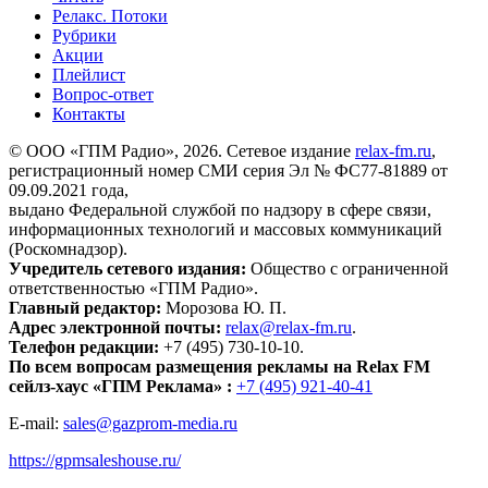
Релакс. Потоки
Рубрики
Акции
Плейлист
Вопрос-ответ
Контакты
© ООО «ГПМ Радио», 2026. Сетевое издание
relax-fm.ru
,
регистрационный номер СМИ серия Эл № ФС77-81889 от
09.09.2021 года,
выдано Федеральной службой по надзору в сфере связи,
информационных технологий и массовых коммуникаций
(Роскомнадзор).
Учредитель сетевого издания:
Общество с ограниченной
ответственностью «ГПМ Радио».
Главный редактор:
Морозова Ю. П.
Адрес электронной почты:
relax@relax-fm.ru
.
Телефон редакции:
+7 (495) 730-10-10.
По всем вопросам размещения рекламы на Relax FM
сейлз-хаус «ГПМ Реклама» :
+7 (495) 921-40-41
E-mail:
sales@gazprom-media.ru
https://gpmsaleshouse.ru/