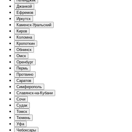
Геленджик
Джанкой
Ефремов
Иркутск
Каменск-Уральский
Киров
Коломна
Кропоткин
Обнинск
Омск
Оренбург
Пермь
Протвино
Саратов
Симферополь
Славянск-на-Кубани
Сочи
Судак
Томск
Тюмень
Уфа
Чебоксары