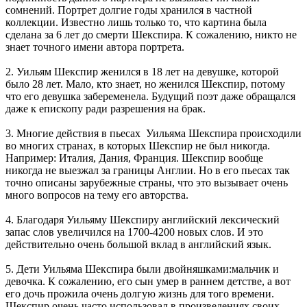
сомнений. Портрет долгие годы хранился в частной
коллекции. Известно лишь только то, что картина была
сделана за 6 лет до смерти Шекспира. К сожалению, никто не
знает точного имени автора портрета.
2. Уильям Шекспир женился в 18 лет на девушке, которой
было 28 лет. Мало, кто знает, но женился Шекспир, потому
что его девушка забеременела. Будущий поэт даже обращался
даже к епископу ради разрешения на брак.
3. Многие действия в пьесах Уильяма Шекспира происходили
во многих странах, в которых Шекспир не был никогда.
Например: Италия, Дания, Франция. Шекспир вообще
никогда не выезжал за границы Англии. Но в его пьесах так
точно описаны зарубежные страны, что это вызывает очень
много вопросов на тему его авторства.
4. Благодаря Уильяму Шекспиру английский лексический
запас слов увеличился на 1700-4200 новых слов. И это
действительно очень большой вклад в английский язык.
5. Дети Уильяма Шекспира были двойняшками:мальчик и
девочка. К сожалению, его сын умер в раннем детстве, а вот
его дочь прожила очень долгую жизнь для того времени.
Шекспир очень часто использовал в произведениях своих