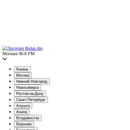
Москва 90.8 FM
Казань
Москва
Нижний Новгород
Новосибирск
Ростов-на-Дону
Санкт-Петербург
Алушта
Анапа
Владивосток
Воронеж