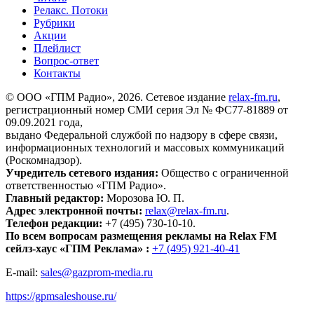
Релакс. Потоки
Рубрики
Акции
Плейлист
Вопрос-ответ
Контакты
© ООО «ГПМ Радио», 2026. Сетевое издание
relax-fm.ru
,
регистрационный номер СМИ серия Эл № ФС77-81889 от
09.09.2021 года,
выдано Федеральной службой по надзору в сфере связи,
информационных технологий и массовых коммуникаций
(Роскомнадзор).
Учредитель сетевого издания:
Общество с ограниченной
ответственностью «ГПМ Радио».
Главный редактор:
Морозова Ю. П.
Адрес электронной почты:
relax@relax-fm.ru
.
Телефон редакции:
+7 (495) 730-10-10.
По всем вопросам размещения рекламы на Relax FM
сейлз-хаус «ГПМ Реклама» :
+7 (495) 921-40-41
E-mail:
sales@gazprom-media.ru
https://gpmsaleshouse.ru/