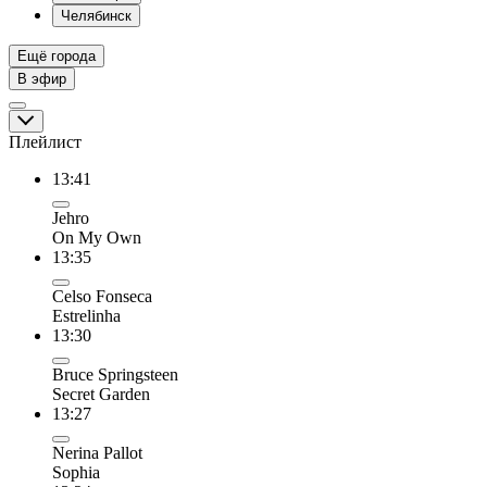
Челябинск
Ещё города
В эфир
Плейлист
13:41
Jehro
On My Own
13:35
Celso Fonseca
Estrelinha
13:30
Bruce Springsteen
Secret Garden
13:27
Nerina Pallot
Sophia