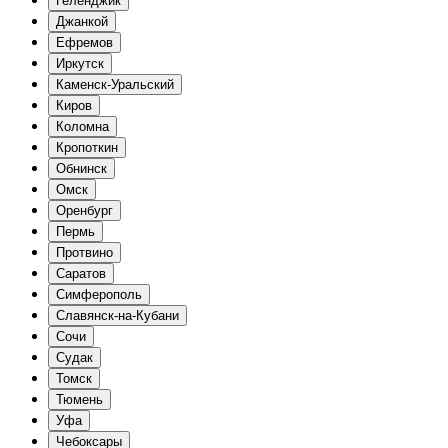
Геленджик
Джанкой
Ефремов
Иркутск
Каменск-Уральский
Киров
Коломна
Кропоткин
Обнинск
Омск
Оренбург
Пермь
Протвино
Саратов
Симферополь
Славянск-на-Кубани
Сочи
Судак
Томск
Тюмень
Уфа
Чебоксары