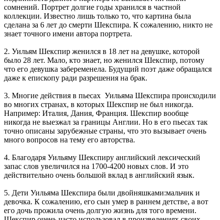
сомнений. Портрет долгие годы хранился в частной
коллекции. Известно лишь только то, что картина была
сделана за 6 лет до смерти Шекспира. К сожалению, никто не
знает точного имени автора портрета.
2. Уильям Шекспир женился в 18 лет на девушке, которой
было 28 лет. Мало, кто знает, но женился Шекспир, потому
что его девушка забеременела. Будущий поэт даже обращался
даже к епископу ради разрешения на брак.
3. Многие действия в пьесах Уильяма Шекспира происходили
во многих странах, в которых Шекспир не был никогда.
Например: Италия, Дания, Франция. Шекспир вообще
никогда не выезжал за границы Англии. Но в его пьесах так
точно описаны зарубежные страны, что это вызывает очень
много вопросов на тему его авторства.
4. Благодаря Уильяму Шекспиру английский лексический
запас слов увеличился на 1700-4200 новых слов. И это
действительно очень большой вклад в английский язык.
5. Дети Уильяма Шекспира были двойняшками:мальчик и
девочка. К сожалению, его сын умер в раннем детстве, а вот
его дочь прожила очень долгую жизнь для того времени.
Шекспир очень часто использовал в произведениях своих