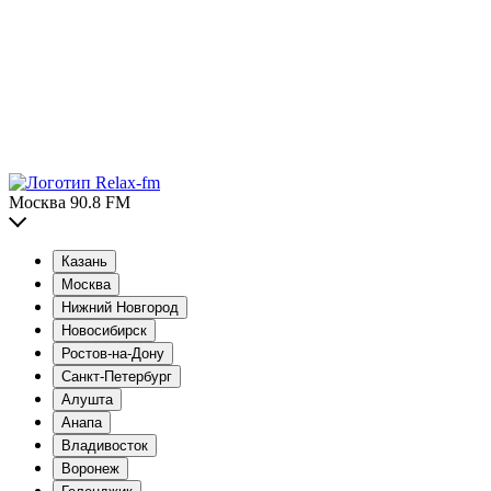
Москва 90.8 FM
Казань
Москва
Нижний Новгород
Новосибирск
Ростов-на-Дону
Санкт-Петербург
Алушта
Анапа
Владивосток
Воронеж