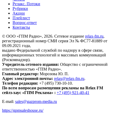
Релакс. Потоки
Рубрики
Акции
Плейлист
Вопрос-ответ
Контакты
© ООО «ГПМ Радио», 2026. Сетевое издание
relax-fm.ru
,
регистрационный номер СМИ серия Эл № ФС77-81889 от
09.09.2021 года,
выдано Федеральной службой по надзору в сфере связи,
информационных технологий и массовых коммуникаций
(Роскомнадзор).
Учредитель сетевого издания:
Общество с ограниченной
ответственностью «ГПМ Радио».
Главный редактор:
Морозова Ю. П.
Адрес электронной почты:
relax@relax-fm.ru
.
Телефон редакции:
+7 (495) 730-10-10.
По всем вопросам размещения рекламы на Relax FM
сейлз-хаус «ГПМ Реклама» :
+7 (495) 921-40-41
E-mail:
sales@gazprom-media.ru
https://gpmsaleshouse.ru/