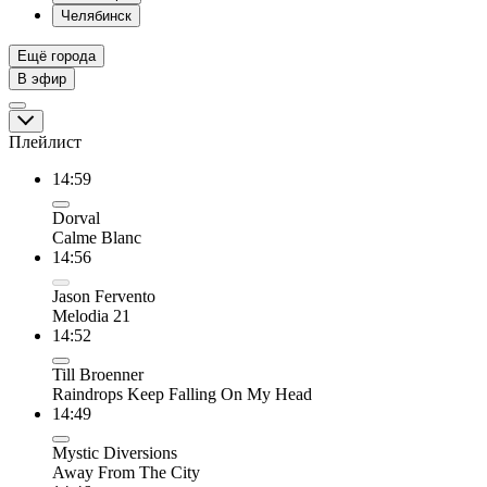
Челябинск
Ещё города
В эфир
Плейлист
14:59
Dorval
Calme Blanc
14:56
Jason Fervento
Melodia 21
14:52
Till Broenner
Raindrops Keep Falling On My Head
14:49
Mystic Diversions
Away From The City