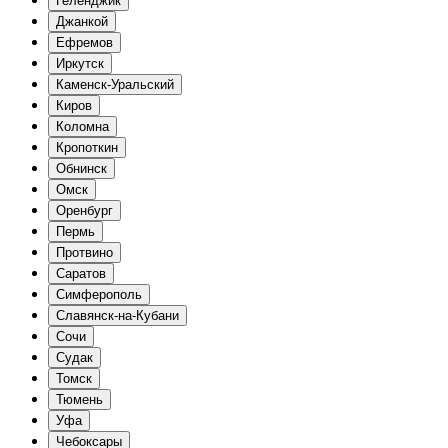
Геленджик
Джанкой
Ефремов
Иркутск
Каменск-Уральский
Киров
Коломна
Кропоткин
Обнинск
Омск
Оренбург
Пермь
Протвино
Саратов
Симферополь
Славянск-на-Кубани
Сочи
Судак
Томск
Тюмень
Уфа
Чебоксары