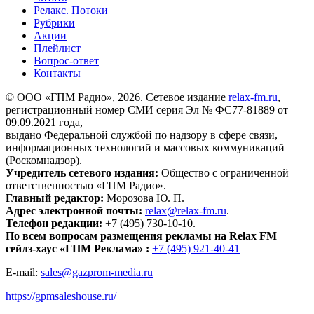
Релакс. Потоки
Рубрики
Акции
Плейлист
Вопрос-ответ
Контакты
© ООО «ГПМ Радио», 2026. Сетевое издание
relax-fm.ru
,
регистрационный номер СМИ серия Эл № ФС77-81889 от
09.09.2021 года,
выдано Федеральной службой по надзору в сфере связи,
информационных технологий и массовых коммуникаций
(Роскомнадзор).
Учредитель сетевого издания:
Общество с ограниченной
ответственностью «ГПМ Радио».
Главный редактор:
Морозова Ю. П.
Адрес электронной почты:
relax@relax-fm.ru
.
Телефон редакции:
+7 (495) 730-10-10.
По всем вопросам размещения рекламы на Relax FM
сейлз-хаус «ГПМ Реклама» :
+7 (495) 921-40-41
E-mail:
sales@gazprom-media.ru
https://gpmsaleshouse.ru/