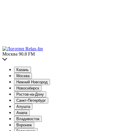
Москва 90.8 FM
Казань
Москва
Нижний Новгород
Новосибирск
Ростов-на-Дону
Санкт-Петербург
Алушта
Анапа
Владивосток
Воронеж