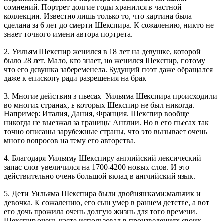
сомнений. Портрет долгие годы хранился в частной
коллекции. Известно лишь только то, что картина была
сделана за 6 лет до смерти Шекспира. К сожалению, никто не
знает точного имени автора портрета.
2. Уильям Шекспир женился в 18 лет на девушке, которой
было 28 лет. Мало, кто знает, но женился Шекспир, потому
что его девушка забеременела. Будущий поэт даже обращался
даже к епископу ради разрешения на брак.
3. Многие действия в пьесах Уильяма Шекспира происходили
во многих странах, в которых Шекспир не был никогда.
Например: Италия, Дания, Франция. Шекспир вообще
никогда не выезжал за границы Англии. Но в его пьесах так
точно описаны зарубежные страны, что это вызывает очень
много вопросов на тему его авторства.
4. Благодаря Уильяму Шекспиру английский лексический
запас слов увеличился на 1700-4200 новых слов. И это
действительно очень большой вклад в английский язык.
5. Дети Уильяма Шекспира были двойняшками:мальчик и
девочка. К сожалению, его сын умер в раннем детстве, а вот
его дочь прожила очень долгую жизнь для того времени.
Шекспир очень часто использовал в произведениях своих