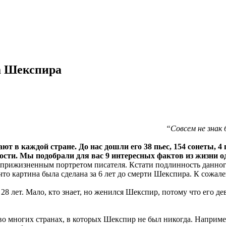
а Шекспира
“Совсем не знак
ют в каждой стране. До нас дошли его 38 пьес, 154 сонеты, 4
ности. Мы подобрали для вас 9 интересных фактов из жизни 
рижизненным портретом писателя. Кстати подлинность данного
что картина была сделана за 6 лет до смерти Шекспира. К сожале
28 лет. Мало, кто знает, но женился Шекспир, потому что его д
о многих странах, в которых Шекспир не был никогда. Наприме