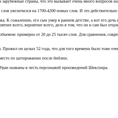
 зарубежные страны, что это вызывает очень много вопросов на 
слов увеличился на 1700-4200 новых слов. И это действительно
. К сожалению, его сын умер в раннем детстве, а вот его дочь
ятнее всего, вероятнее всего, дело в том, что он и сам был отц
бъемом: примерно от 20 до 25 тысяч слов. Для сравнения, совр
. Прожил он целых 52 года, что для того времени было тоже оче
место по цитированию после библии.
ы Уран названы в честь персонажей произведений Шекспира.