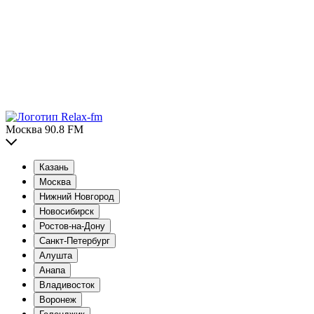
Москва 90.8 FM
Казань
Москва
Нижний Новгород
Новосибирск
Ростов-на-Дону
Санкт-Петербург
Алушта
Анапа
Владивосток
Воронеж