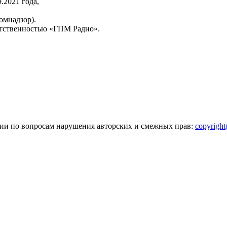
2021 года,
омнадзор).
тственностью «ГПМ Радио».
зии по вопросам нарушения авторских и смежных прав:
copyrigh