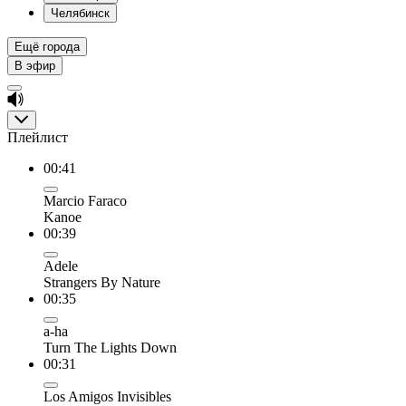
Челябинск
Ещё города
В эфир
Плейлист
00:41
Marcio Faraco
Kanoe
00:39
Adele
Strangers By Nature
00:35
a-ha
Turn The Lights Down
00:31
Los Amigos Invisibles