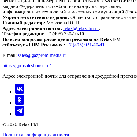
регистрационный номер СМИ серия Эл № ФС77-81889 от 09.09.
выдано Федеральной службой по надзору в сфере связи,
информационных технологий и массовых коммуникаций (Роск
Учредитель сетевого издания:
Общество с ограниченной отве
Главный редактор:
Морозова Ю. П.
Адрес электронной почты:
relax@relax-fm.ru
.
Телефон редакции:
+7 (495) 730-10-10.
По всем вопросам размещения рекламы на Relax FM
сейлз-хаус «ГПМ Реклама» :
+7 (495) 921-40-41
E-mail:
sales@gazprom-media.ru
https://gpmsaleshouse.ru/
Адрес электронной почты для отправления досудебной претен
© 2026 Relax FM
Политика конфиденциальности