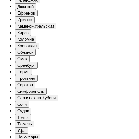
Геленджик
Джанкой
Ефремов
Иркутск
Каменск-Уральский
Киров
Коломна
Кропоткин
Обнинск
Омск
Оренбург
Пермь
Протвино
Саратов
Симферополь
Славянск-на-Кубани
Сочи
Судак
Томск
Тюмень
Уфа
Чебоксары