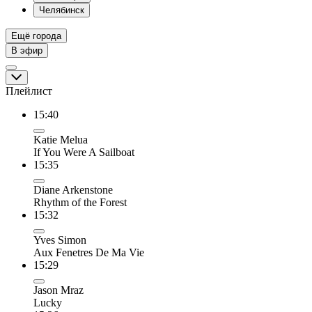
Челябинск
Ещё города
В эфир
Плейлист
15:40
Katie Melua
If You Were A Sailboat
15:35
Diane Arkenstone
Rhythm of the Forest
15:32
Yves Simon
Aux Fenetres De Ma Vie
15:29
Jason Mraz
Lucky