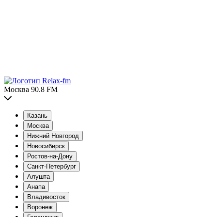
Москва 90.8 FM
Казань
Москва
Нижний Новгород
Новосибирск
Ростов-на-Дону
Санкт-Петербург
Алушта
Анапа
Владивосток
Воронеж