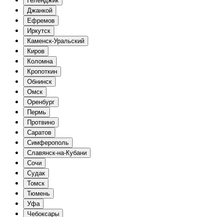
Геленджик
Джанкой
Ефремов
Иркутск
Каменск-Уральский
Киров
Коломна
Кропоткин
Обнинск
Омск
Оренбург
Пермь
Протвино
Саратов
Симферополь
Славянск-на-Кубани
Сочи
Судак
Томск
Тюмень
Уфа
Чебоксары