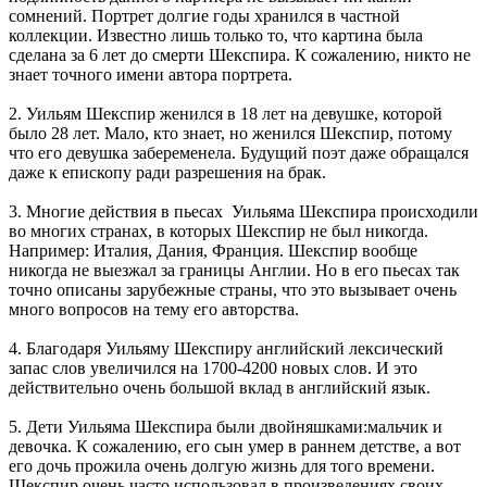
сомнений. Портрет долгие годы хранился в частной
коллекции. Известно лишь только то, что картина была
сделана за 6 лет до смерти Шекспира. К сожалению, никто не
знает точного имени автора портрета.
2. Уильям Шекспир женился в 18 лет на девушке, которой
было 28 лет. Мало, кто знает, но женился Шекспир, потому
что его девушка забеременела. Будущий поэт даже обращался
даже к епископу ради разрешения на брак.
3. Многие действия в пьесах Уильяма Шекспира происходили
во многих странах, в которых Шекспир не был никогда.
Например: Италия, Дания, Франция. Шекспир вообще
никогда не выезжал за границы Англии. Но в его пьесах так
точно описаны зарубежные страны, что это вызывает очень
много вопросов на тему его авторства.
4. Благодаря Уильяму Шекспиру английский лексический
запас слов увеличился на 1700-4200 новых слов. И это
действительно очень большой вклад в английский язык.
5. Дети Уильяма Шекспира были двойняшками:мальчик и
девочка. К сожалению, его сын умер в раннем детстве, а вот
его дочь прожила очень долгую жизнь для того времени.
Шекспир очень часто использовал в произведениях своих