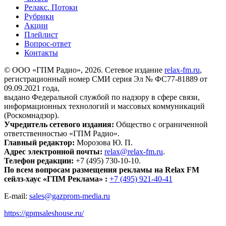
Релакс. Потоки
Рубрики
Акции
Плейлист
Вопрос-ответ
Контакты
© ООО «ГПМ Радио», 2026. Сетевое издание
relax-fm.ru
,
регистрационный номер СМИ серия Эл № ФС77-81889 от
09.09.2021 года,
выдано Федеральной службой по надзору в сфере связи,
информационных технологий и массовых коммуникаций
(Роскомнадзор).
Учредитель сетевого издания:
Общество с ограниченной
ответственностью «ГПМ Радио».
Главный редактор:
Морозова Ю. П.
Адрес электронной почты:
relax@relax-fm.ru
.
Телефон редакции:
+7 (495) 730-10-10.
По всем вопросам размещения рекламы на Relax FM
сейлз-хаус «ГПМ Реклама» :
+7 (495) 921-40-41
E-mail:
sales@gazprom-media.ru
https://gpmsaleshouse.ru/