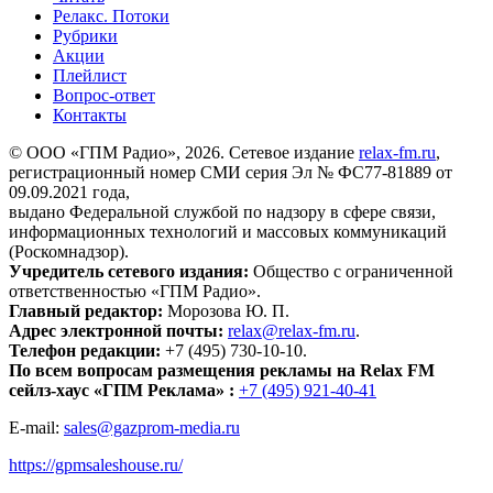
Релакс. Потоки
Рубрики
Акции
Плейлист
Вопрос-ответ
Контакты
© ООО «ГПМ Радио», 2026. Сетевое издание
relax-fm.ru
,
регистрационный номер СМИ серия Эл № ФС77-81889 от
09.09.2021 года,
выдано Федеральной службой по надзору в сфере связи,
информационных технологий и массовых коммуникаций
(Роскомнадзор).
Учредитель сетевого издания:
Общество с ограниченной
ответственностью «ГПМ Радио».
Главный редактор:
Морозова Ю. П.
Адрес электронной почты:
relax@relax-fm.ru
.
Телефон редакции:
+7 (495) 730-10-10.
По всем вопросам размещения рекламы на Relax FM
сейлз-хаус «ГПМ Реклама» :
+7 (495) 921-40-41
E-mail:
sales@gazprom-media.ru
https://gpmsaleshouse.ru/