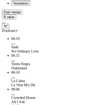
Челябинск
Ещё города
В эфир
Плейлист
06:19
Sade
No Ordinary Love
06:15
Tierra Negra
Outrement
06:10
La Caina
Le Vent M'a Dit
06:06
Crowded House
All I Ask