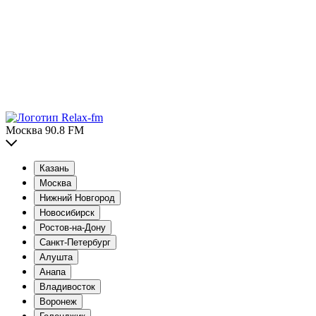
Москва 90.8 FM
Казань
Москва
Нижний Новгород
Новосибирск
Ростов-на-Дону
Санкт-Петербург
Алушта
Анапа
Владивосток
Воронеж