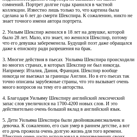
сомнений. Портрет долгие годы хранился в частной
коллекции. Известно лишь только то, что картина была
сделана за 6 лет до смерти Шекспира. К сожалению, никто не
знает точного имени автора портрета.
2. Уильям Шекспир женился в 18 лет на девушке, которой
было 28 лет. Мало, кто знает, но женился Шекспир, потому
что его девушка забеременела. Будущий поэт даже обращался
даже к епископу ради разрешения на брак.
3. Многие действия в пьесах Уильяма Шекспира происходили
во многих странах, в которых Шекспир не был никогда.
Например: Италия, Дания, Франция. Шекспир вообще
никогда не выезжал за границы Англии. Но в его пьесах так
точно описаны зарубежные страны, что это вызывает очень
много вопросов на тему его авторства.
4. Благодаря Уильяму Шекспиру английский лексический
запас слов увеличился на 1700-4200 новых слов. И это
действительно очень большой вклад в английский язык.
5. Дети Уильяма Шекспира были двойняшками:мальчик и
девочка. К сожалению, его сын умер в раннем детстве, а вот
его дочь прожила очень долгую жизнь для того времени.
Шекспир очень часто использовал в произведениях своих