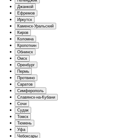
Геленджик
Джанкой
Ефремов
Иркутск
Каменск-Уральский
Киров
Коломна
Кропоткин
Обнинск
Омск
Оренбург
Пермь
Протвино
Саратов
Симферополь
Славянск-на-Кубани
Сочи
Судак
Томск
Тюмень
Уфа
Чебоксары