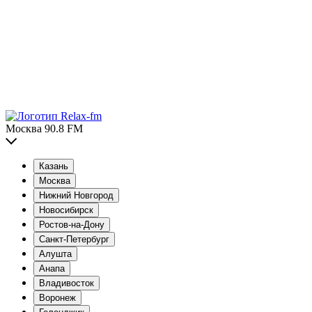
Москва 90.8 FM
Казань
Москва
Нижний Новгород
Новосибирск
Ростов-на-Дону
Санкт-Петербург
Алушта
Анапа
Владивосток
Воронеж