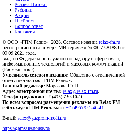
Релакс. Потоки
Рубрики
Акции
Плейлист
Вопрос-ответ
Контакты
© ООО «ГПМ Радио», 2026. Сетевое издание
relax-fm.ru
,
регистрационный номер СМИ серия Эл № ФС77-81889 от
09.09.2021 года,
выдано Федеральной службой по надзору в сфере связи,
информационных технологий и массовых коммуникаций
(Роскомнадзор).
Учредитель сетевого издания:
Общество с ограниченной
ответственностью «ГПМ Радио».
Главный редактор:
Морозова Ю. П.
Адрес электронной почты:
relax@relax-fm.ru
.
Телефон редакции:
+7 (495) 730-10-10.
По всем вопросам размещения рекламы на Relax FM
сейлз-хаус «ГПМ Реклама» :
+7 (495) 921-40-41
E-mail:
sales@gazprom-media.ru
https://gpmsaleshouse.ru/