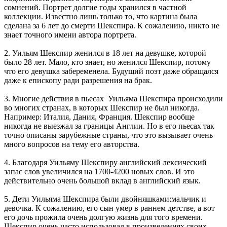
сомнений. Портрет долгие годы хранился в частной
коллекции. Известно лишь только то, что картина была
сделана за 6 лет до смерти Шекспира. К сожалению, никто не
знает точного имени автора портрета.
2. Уильям Шекспир женился в 18 лет на девушке, которой
было 28 лет. Мало, кто знает, но женился Шекспир, потому
что его девушка забеременела. Будущий поэт даже обращался
даже к епископу ради разрешения на брак.
3. Многие действия в пьесах Уильяма Шекспира происходили
во многих странах, в которых Шекспир не был никогда.
Например: Италия, Дания, Франция. Шекспир вообще
никогда не выезжал за границы Англии. Но в его пьесах так
точно описаны зарубежные страны, что это вызывает очень
много вопросов на тему его авторства.
4. Благодаря Уильяму Шекспиру английский лексический
запас слов увеличился на 1700-4200 новых слов. И это
действительно очень большой вклад в английский язык.
5. Дети Уильяма Шекспира были двойняшками:мальчик и
девочка. К сожалению, его сын умер в раннем детстве, а вот
его дочь прожила очень долгую жизнь для того времени.
Шекспир очень часто использовал в произведениях своих