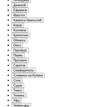
Геленджик
Джанкой
Ефремов
Иркутск
Каменск-Уральский
Киров
Коломна
Кропоткин
Обнинск
Омск
Оренбург
Пермь
Протвино
Саратов
Симферополь
Славянск-на-Кубани
Сочи
Судак
Томск
Тюмень
Уфа
Чебоксары