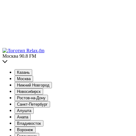
Москва 90.8 FM
Казань
Москва
Нижний Новгород
Новосибирск
Ростов-на-Дону
Санкт-Петербург
Алушта
Анапа
Владивосток
Воронеж