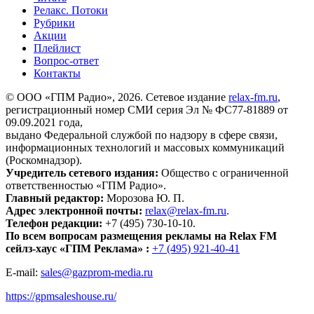
Релакс. Потоки
Рубрики
Акции
Плейлист
Вопрос-ответ
Контакты
© ООО «ГПМ Радио», 2026. Сетевое издание
relax-fm.ru
,
регистрационный номер СМИ серия Эл № ФС77-81889 от
09.09.2021 года,
выдано Федеральной службой по надзору в сфере связи,
информационных технологий и массовых коммуникаций
(Роскомнадзор).
Учредитель сетевого издания:
Общество с ограниченной
ответственностью «ГПМ Радио».
Главный редактор:
Морозова Ю. П.
Адрес электронной почты:
relax@relax-fm.ru
.
Телефон редакции:
+7 (495) 730-10-10.
По всем вопросам размещения рекламы на Relax FM
сейлз-хаус «ГПМ Реклама» :
+7 (495) 921-40-41
E-mail:
sales@gazprom-media.ru
https://gpmsaleshouse.ru/