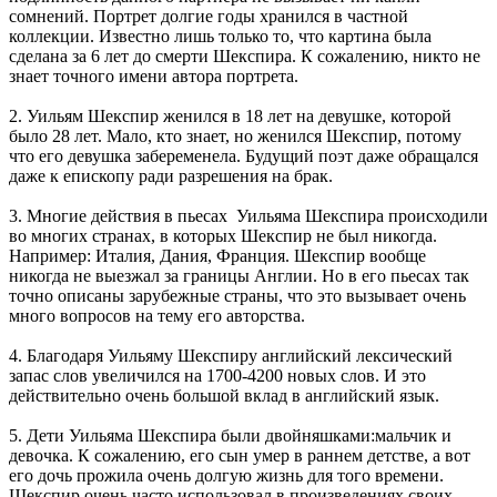
сомнений. Портрет долгие годы хранился в частной
коллекции. Известно лишь только то, что картина была
сделана за 6 лет до смерти Шекспира. К сожалению, никто не
знает точного имени автора портрета.
2. Уильям Шекспир женился в 18 лет на девушке, которой
было 28 лет. Мало, кто знает, но женился Шекспир, потому
что его девушка забеременела. Будущий поэт даже обращался
даже к епископу ради разрешения на брак.
3. Многие действия в пьесах Уильяма Шекспира происходили
во многих странах, в которых Шекспир не был никогда.
Например: Италия, Дания, Франция. Шекспир вообще
никогда не выезжал за границы Англии. Но в его пьесах так
точно описаны зарубежные страны, что это вызывает очень
много вопросов на тему его авторства.
4. Благодаря Уильяму Шекспиру английский лексический
запас слов увеличился на 1700-4200 новых слов. И это
действительно очень большой вклад в английский язык.
5. Дети Уильяма Шекспира были двойняшками:мальчик и
девочка. К сожалению, его сын умер в раннем детстве, а вот
его дочь прожила очень долгую жизнь для того времени.
Шекспир очень часто использовал в произведениях своих