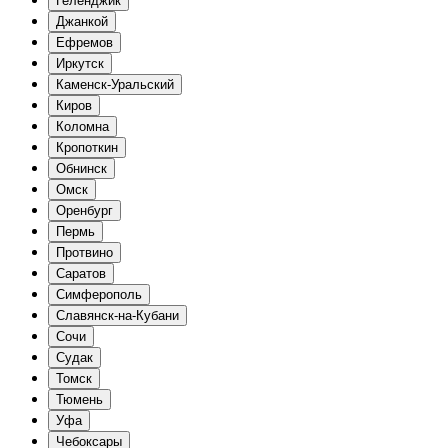
Геленджик
Джанкой
Ефремов
Иркутск
Каменск-Уральский
Киров
Коломна
Кропоткин
Обнинск
Омск
Оренбург
Пермь
Протвино
Саратов
Симферополь
Славянск-на-Кубани
Сочи
Судак
Томск
Тюмень
Уфа
Чебоксары