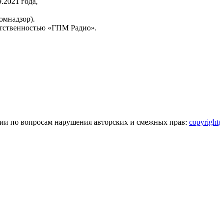
2021 года,
омнадзор).
тственностью «ГПМ Радио».
зии по вопросам нарушения авторских и смежных прав:
copyrigh