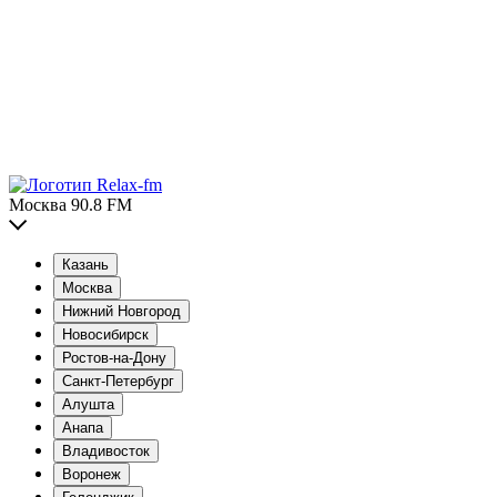
Москва 90.8 FM
Казань
Москва
Нижний Новгород
Новосибирск
Ростов-на-Дону
Санкт-Петербург
Алушта
Анапа
Владивосток
Воронеж