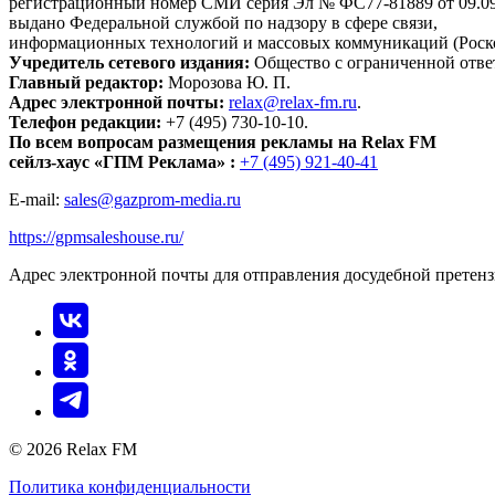
регистрационный номер СМИ серия Эл № ФС77-81889 от 09.09.
выдано Федеральной службой по надзору в сфере связи,
информационных технологий и массовых коммуникаций (Роск
Учредитель сетевого издания:
Общество с ограниченной отве
Главный редактор:
Морозова Ю. П.
Адрес электронной почты:
relax@relax-fm.ru
.
Телефон редакции:
+7 (495) 730-10-10.
По всем вопросам размещения рекламы на Relax FM
сейлз-хаус «ГПМ Реклама» :
+7 (495) 921-40-41
E-mail:
sales@gazprom-media.ru
https://gpmsaleshouse.ru/
Адрес электронной почты для отправления досудебной претен
© 2026 Relax FM
Политика конфиденциальности