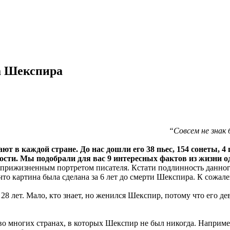
а Шекспира
“Совсем не знак
ют в каждой стране. До нас дошли его 38 пьес, 154 сонеты, 4
ности. Мы подобрали для вас 9 интересных фактов из жизни 
рижизненным портретом писателя. Кстати подлинность данного
что картина была сделана за 6 лет до смерти Шекспира. К сожале
28 лет. Мало, кто знает, но женился Шекспир, потому что его д
о многих странах, в которых Шекспир не был никогда. Наприме