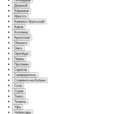
Геленджик
Джанкой
Ефремов
Иркутск
Каменск-Уральский
Киров
Коломна
Кропоткин
Обнинск
Омск
Оренбург
Пермь
Протвино
Саратов
Симферополь
Славянск-на-Кубани
Сочи
Судак
Томск
Тюмень
Уфа
Чебоксары