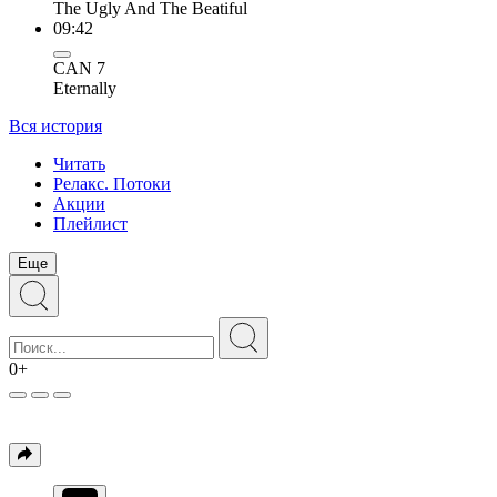
The Ugly And The Beatiful
09:42
CAN 7
Eternally
Вся история
Читать
Релакс. Потоки
Акции
Плейлист
Еще
0+