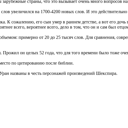
 зарубежные страны, что это вызывает очень много вопросов на 
слов увеличился на 1700-4200 новых слов. И это действительно
. К сожалению, его сын умер в раннем детстве, а вот его дочь
ятнее всего, вероятнее всего, дело в том, что он и сам был отц
бъемом: примерно от 20 до 25 тысяч слов. Для сравнения, совр
. Прожил он целых 52 года, что для того времени было тоже оче
место по цитированию после библии.
ы Уран названы в честь персонажей произведений Шекспира.