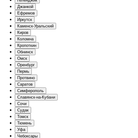
Геленджик
Джанкой
Ефремов
Иркутск
Каменск-Уральский
Киров
Коломна
Кропоткин
Обнинск
Омск
Оренбург
Пермь
Протвино
Саратов
Симферополь
Славянск-на-Кубани
Сочи
Судак
Томск
Тюмень
Уфа
Чебоксары