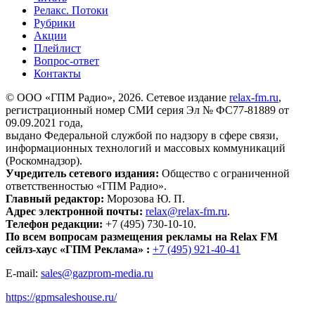
Релакс. Потоки
Рубрики
Акции
Плейлист
Вопрос-ответ
Контакты
© ООО «ГПМ Радио», 2026. Сетевое издание
relax-fm.ru
,
регистрационный номер СМИ серия Эл № ФС77-81889 от
09.09.2021 года,
выдано Федеральной службой по надзору в сфере связи,
информационных технологий и массовых коммуникаций
(Роскомнадзор).
Учредитель сетевого издания:
Общество с ограниченной
ответственностью «ГПМ Радио».
Главный редактор:
Морозова Ю. П.
Адрес электронной почты:
relax@relax-fm.ru
.
Телефон редакции:
+7 (495) 730-10-10.
По всем вопросам размещения рекламы на Relax FM
сейлз-хаус «ГПМ Реклама» :
+7 (495) 921-40-41
E-mail:
sales@gazprom-media.ru
https://gpmsaleshouse.ru/