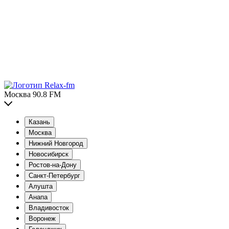
Москва 90.8 FM
Казань
Москва
Нижний Новгород
Новосибирск
Ростов-на-Дону
Санкт-Петербург
Алушта
Анапа
Владивосток
Воронеж