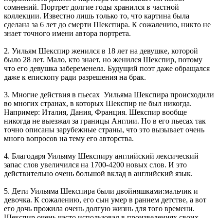
сомнений. Портрет долгие годы хранился в частной
коллекции. Известно лишь только то, что картина была
сделана за 6 лет до смерти Шекспира. К сожалению, никто не
знает точного имени автора портрета.
2. Уильям Шекспир женился в 18 лет на девушке, которой
было 28 лет. Мало, кто знает, но женился Шекспир, потому
что его девушка забеременела. Будущий поэт даже обращался
даже к епископу ради разрешения на брак.
3. Многие действия в пьесах Уильяма Шекспира происходили
во многих странах, в которых Шекспир не был никогда.
Например: Италия, Дания, Франция. Шекспир вообще
никогда не выезжал за границы Англии. Но в его пьесах так
точно описаны зарубежные страны, что это вызывает очень
много вопросов на тему его авторства.
4. Благодаря Уильяму Шекспиру английский лексический
запас слов увеличился на 1700-4200 новых слов. И это
действительно очень большой вклад в английский язык.
5. Дети Уильяма Шекспира были двойняшками:мальчик и
девочка. К сожалению, его сын умер в раннем детстве, а вот
его дочь прожила очень долгую жизнь для того времени.
Шекспир очень часто использовал в произведениях своих