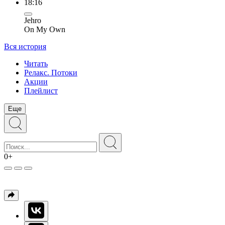
18:16
Jehro
On My Own
Вся история
Читать
Релакс. Потоки
Акции
Плейлист
Еще
0+