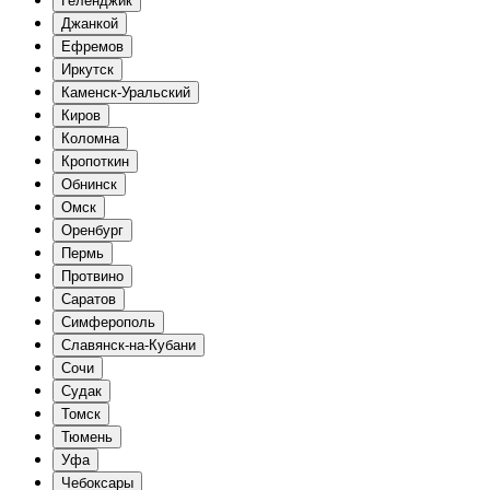
Геленджик
Джанкой
Ефремов
Иркутск
Каменск-Уральский
Киров
Коломна
Кропоткин
Обнинск
Омск
Оренбург
Пермь
Протвино
Саратов
Симферополь
Славянск-на-Кубани
Сочи
Судак
Томск
Тюмень
Уфа
Чебоксары