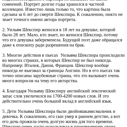
сомнений. Портрет долгие годы хранился в частной
коллекции. Известно лишь только то, что картина была
сделана за 6 лет до смерти Шекспира. К сожалению, никто не
знает точного имени автора портрета.
2. Уильям Шекспир женился в 18 лет на девушке, которой
было 28 лет. Мало, кто знает, но женился Шекспир, потому
что его девушка забеременела. Будущий поэт даже обращался
даже к епископу ради разрешения на брак.
3. Многие действия в пьесах Уильяма Шекспира происходили
во многих странах, в которых Шекспир не был никогда.
Например: Италия, Дания, Франция. Шекспир вообще
никогда не выезжал за границы Англии. Но в его пьесах так
точно описаны зарубежные страны, что это вызывает очень
много вопросов на тему его авторства.
4. Благодаря Уильяму Шекспиру английский лексический
запас слов увеличился на 1700-4200 новых слов. И это
действительно очень большой вклад в английский язык.
5. Дети Уильяма Шекспира были двойняшками:мальчик и
девочка. К сожалению, его сын умер в раннем детстве, а вот
его дочь прожила очень долгую жизнь для того времени.
Шекспир очень часто использовал в произведениях своих