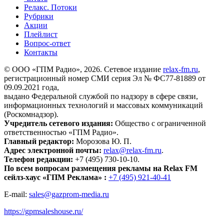
Релакс. Потоки
Рубрики
Акции
Плейлист
Вопрос-ответ
Контакты
© ООО «ГПМ Радио», 2026. Сетевое издание
relax-fm.ru
,
регистрационный номер СМИ серия Эл № ФС77-81889 от
09.09.2021 года,
выдано Федеральной службой по надзору в сфере связи,
информационных технологий и массовых коммуникаций
(Роскомнадзор).
Учредитель сетевого издания:
Общество с ограниченной
ответственностью «ГПМ Радио».
Главный редактор:
Морозова Ю. П.
Адрес электронной почты:
relax@relax-fm.ru
.
Телефон редакции:
+7 (495) 730-10-10.
По всем вопросам размещения рекламы на Relax FM
сейлз-хаус «ГПМ Реклама» :
+7 (495) 921-40-41
E-mail:
sales@gazprom-media.ru
https://gpmsaleshouse.ru/