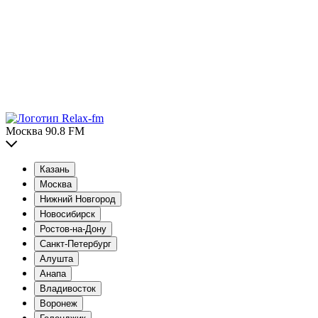
Москва 90.8 FM
Казань
Москва
Нижний Новгород
Новосибирск
Ростов-на-Дону
Санкт-Петербург
Алушта
Анапа
Владивосток
Воронеж