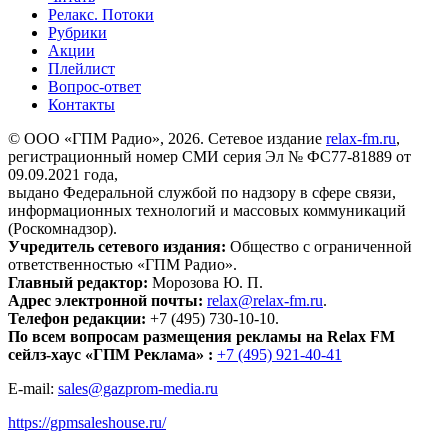
Релакс. Потоки
Рубрики
Акции
Плейлист
Вопрос-ответ
Контакты
© ООО «ГПМ Радио», 2026. Сетевое издание
relax-fm.ru
,
регистрационный номер СМИ серия Эл № ФС77-81889 от
09.09.2021 года,
выдано Федеральной службой по надзору в сфере связи,
информационных технологий и массовых коммуникаций
(Роскомнадзор).
Учредитель сетевого издания:
Общество с ограниченной
ответственностью «ГПМ Радио».
Главный редактор:
Морозова Ю. П.
Адрес электронной почты:
relax@relax-fm.ru
.
Телефон редакции:
+7 (495) 730-10-10.
По всем вопросам размещения рекламы на Relax FM
сейлз-хаус «ГПМ Реклама» :
+7 (495) 921-40-41
E-mail:
sales@gazprom-media.ru
https://gpmsaleshouse.ru/