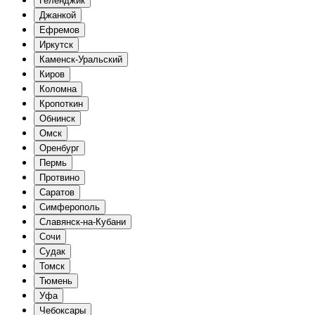
Геленджик
Джанкой
Ефремов
Иркутск
Каменск-Уральский
Киров
Коломна
Кропоткин
Обнинск
Омск
Оренбург
Пермь
Протвино
Саратов
Симферополь
Славянск-на-Кубани
Сочи
Судак
Томск
Тюмень
Уфа
Чебоксары