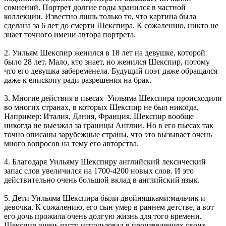
сомнений. Портрет долгие годы хранился в частной
коллекции. Известно лишь только то, что картина была
сделана за 6 лет до смерти Шекспира. К сожалению, никто не
знает точного имени автора портрета.
2. Уильям Шекспир женился в 18 лет на девушке, которой
было 28 лет. Мало, кто знает, но женился Шекспир, потому
что его девушка забеременела. Будущий поэт даже обращался
даже к епископу ради разрешения на брак.
3. Многие действия в пьесах Уильяма Шекспира происходили
во многих странах, в которых Шекспир не был никогда.
Например: Италия, Дания, Франция. Шекспир вообще
никогда не выезжал за границы Англии. Но в его пьесах так
точно описаны зарубежные страны, что это вызывает очень
много вопросов на тему его авторства.
4. Благодаря Уильяму Шекспиру английский лексический
запас слов увеличился на 1700-4200 новых слов. И это
действительно очень большой вклад в английский язык.
5. Дети Уильяма Шекспира были двойняшками:мальчик и
девочка. К сожалению, его сын умер в раннем детстве, а вот
его дочь прожила очень долгую жизнь для того времени.
Шекспир очень часто использовал в произведениях своих