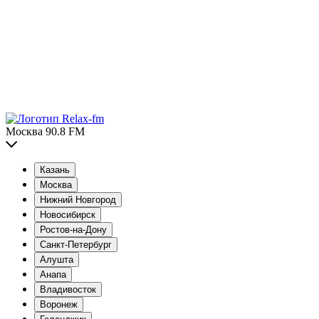
Москва 90.8 FM
Казань
Москва
Нижний Новгород
Новосибирск
Ростов-на-Дону
Санкт-Петербург
Алушта
Анапа
Владивосток
Воронеж