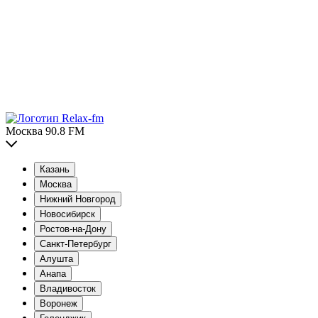
Москва 90.8 FM
Казань
Москва
Нижний Новгород
Новосибирск
Ростов-на-Дону
Санкт-Петербург
Алушта
Анапа
Владивосток
Воронеж