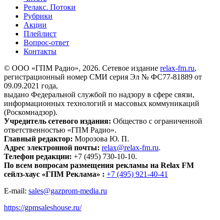
Релакс. Потоки
Рубрики
Акции
Плейлист
Вопрос-ответ
Контакты
© ООО «ГПМ Радио», 2026. Сетевое издание
relax-fm.ru
,
регистрационный номер СМИ серия Эл № ФС77-81889 от
09.09.2021 года,
выдано Федеральной службой по надзору в сфере связи,
информационных технологий и массовых коммуникаций
(Роскомнадзор).
Учредитель сетевого издания:
Общество с ограниченной
ответственностью «ГПМ Радио».
Главный редактор:
Морозова Ю. П.
Адрес электронной почты:
relax@relax-fm.ru
.
Телефон редакции:
+7 (495) 730-10-10.
По всем вопросам размещения рекламы на Relax FM
сейлз-хаус «ГПМ Реклама» :
+7 (495) 921-40-41
E-mail:
sales@gazprom-media.ru
https://gpmsaleshouse.ru/