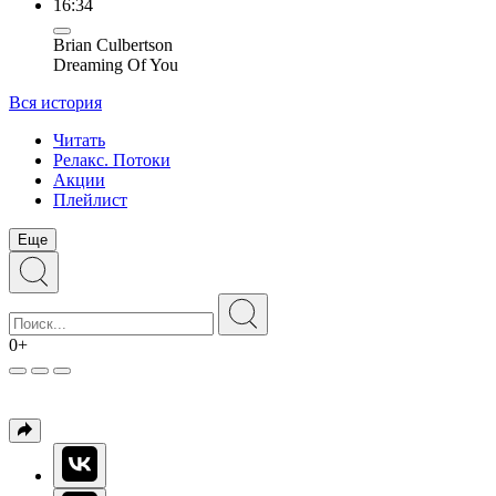
16:34
Brian Culbertson
Dreaming Of You
Вся история
Читать
Релакс. Потоки
Акции
Плейлист
Еще
0+