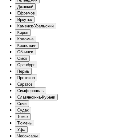
Геленджик
Джанкой
Ефремов
Иркутск
Каменск-Уральский
Киров
Коломна
Кропоткин
Обнинск
Омск
Оренбург
Пермь
Протвино
Саратов
Симферополь
Славянск-на-Кубани
Сочи
Судак
Томск
Тюмень
Уфа
Чебоксары