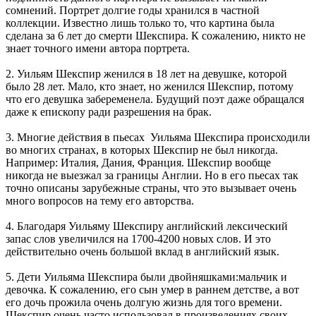
сомнений. Портрет долгие годы хранился в частной
коллекции. Известно лишь только то, что картина была
сделана за 6 лет до смерти Шекспира. К сожалению, никто не
знает точного имени автора портрета.
2. Уильям Шекспир женился в 18 лет на девушке, которой
было 28 лет. Мало, кто знает, но женился Шекспир, потому
что его девушка забеременела. Будущий поэт даже обращался
даже к епископу ради разрешения на брак.
3. Многие действия в пьесах Уильяма Шекспира происходили
во многих странах, в которых Шекспир не был никогда.
Например: Италия, Дания, Франция. Шекспир вообще
никогда не выезжал за границы Англии. Но в его пьесах так
точно описаны зарубежные страны, что это вызывает очень
много вопросов на тему его авторства.
4. Благодаря Уильяму Шекспиру английский лексический
запас слов увеличился на 1700-4200 новых слов. И это
действительно очень большой вклад в английский язык.
5. Дети Уильяма Шекспира были двойняшками:мальчик и
девочка. К сожалению, его сын умер в раннем детстве, а вот
его дочь прожила очень долгую жизнь для того времени.
Шекспир очень часто использовал в произведениях своих