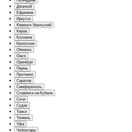
Геленджик
Джанкой
Ефремов
Иркутск
Каменск-Уральский
Киров
Коломна
Кропоткин
Обнинск
Омск
Оренбург
Пермь
Протвино
Саратов
Симферополь
Славянск-на-Кубани
Сочи
Судак
Томск
Тюмень
Уфа
Чебоксары