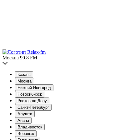
Москва 90.8 FM
Казань
Москва
Нижний Новгород
Новосибирск
Ростов-на-Дону
Санкт-Петербург
Алушта
Анапа
Владивосток
Воронеж