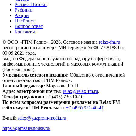
Релакс. Потоки
Рубрики
Акции
Плейлист
Вопрос-ответ
Контакты
© ООО «ГПМ Радио», 2026. Сетевое издание
relax-fm.ru
,
регистрационный номер СМИ серия Эл № ФС77-81889 от
09.09.2021 года,
выдано Федеральной службой по надзору в сфере связи,
информационных технологий и массовых коммуникаций
(Роскомнадзор).
Учредитель сетевого издания:
Общество с ограниченной
ответственностью «ГПМ Радио».
Главный редактор:
Морозова Ю. П.
Адрес электронной почты:
relax@relax-fm.ru
.
Телефон редакции:
+7 (495) 730-10-10.
По всем вопросам размещения рекламы на Relax FM
сейлз-хаус «ГПМ Реклама» :
+7 (495) 921-40-41
E-mail:
sales@gazprom-media.ru
https://gpmsaleshouse.ru/