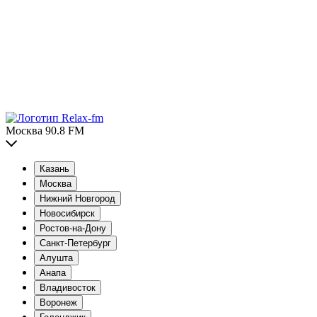
Москва 90.8 FM
Казань
Москва
Нижний Новгород
Новосибирск
Ростов-на-Дону
Санкт-Петербург
Алушта
Анапа
Владивосток
Воронеж