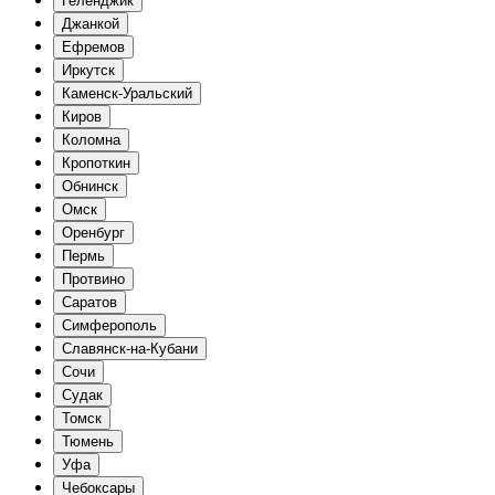
Геленджик
Джанкой
Ефремов
Иркутск
Каменск-Уральский
Киров
Коломна
Кропоткин
Обнинск
Омск
Оренбург
Пермь
Протвино
Саратов
Симферополь
Славянск-на-Кубани
Сочи
Судак
Томск
Тюмень
Уфа
Чебоксары