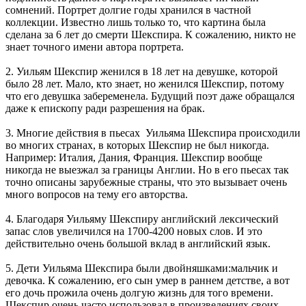
сомнений. Портрет долгие годы хранился в частной
коллекции. Известно лишь только то, что картина была
сделана за 6 лет до смерти Шекспира. К сожалению, никто не
знает точного имени автора портрета.
2. Уильям Шекспир женился в 18 лет на девушке, которой
было 28 лет. Мало, кто знает, но женился Шекспир, потому
что его девушка забеременела. Будущий поэт даже обращался
даже к епископу ради разрешения на брак.
3. Многие действия в пьесах Уильяма Шекспира происходили
во многих странах, в которых Шекспир не был никогда.
Например: Италия, Дания, Франция. Шекспир вообще
никогда не выезжал за границы Англии. Но в его пьесах так
точно описаны зарубежные страны, что это вызывает очень
много вопросов на тему его авторства.
4. Благодаря Уильяму Шекспиру английский лексический
запас слов увеличился на 1700-4200 новых слов. И это
действительно очень большой вклад в английский язык.
5. Дети Уильяма Шекспира были двойняшками:мальчик и
девочка. К сожалению, его сын умер в раннем детстве, а вот
его дочь прожила очень долгую жизнь для того времени.
Шекспир очень часто использовал в произведениях своих