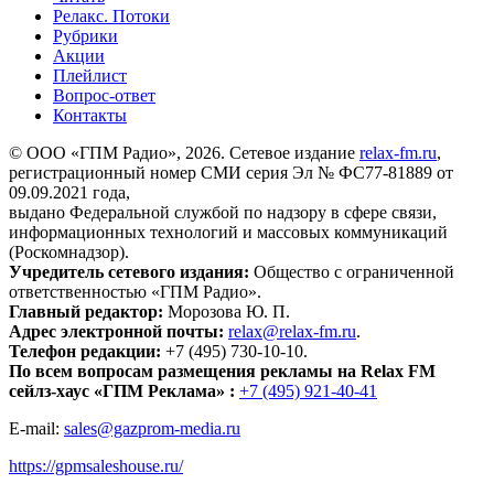
Релакс. Потоки
Рубрики
Акции
Плейлист
Вопрос-ответ
Контакты
© ООО «ГПМ Радио», 2026. Сетевое издание
relax-fm.ru
,
регистрационный номер СМИ серия Эл № ФС77-81889 от
09.09.2021 года,
выдано Федеральной службой по надзору в сфере связи,
информационных технологий и массовых коммуникаций
(Роскомнадзор).
Учредитель сетевого издания:
Общество с ограниченной
ответственностью «ГПМ Радио».
Главный редактор:
Морозова Ю. П.
Адрес электронной почты:
relax@relax-fm.ru
.
Телефон редакции:
+7 (495) 730-10-10.
По всем вопросам размещения рекламы на Relax FM
сейлз-хаус «ГПМ Реклама» :
+7 (495) 921-40-41
E-mail:
sales@gazprom-media.ru
https://gpmsaleshouse.ru/