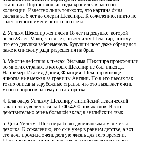
сомнений. Портрет долгие годы хранился в частной
коллекции. Известно лишь только то, что картина была
сделана за 6 лет до смерти Шекспира. К сожалению, никто не
знает точного имени автора портрета.
2. Уильям Шекспир женился в 18 лет на девушке, которой
было 28 лет. Мало, кто знает, но женился Шекспир, потому
что его девушка забеременела. Будущий поэт даже обращался
даже к епископу ради разрешения на брак.
3. Многие действия в пьесах Уильяма Шекспира происходили
во многих странах, в которых Шекспир не был никогда.
Например: Италия, Дания, Франция. Шекспир вообще
никогда не выезжал за границы Англии. Но в его пьесах так
точно описаны зарубежные страны, что это вызывает очень
много вопросов на тему его авторства.
4. Благодаря Уильяму Шекспиру английский лексический
запас слов увеличился на 1700-4200 новых слов. И это
действительно очень большой вклад в английский язык.
5. Дети Уильяма Шекспира были двойняшками:мальчик и
девочка. К сожалению, его сын умер в раннем детстве, а вот
его дочь прожила очень долгую жизнь для того времени.
Шекспир очень часто использовал в произведениях своих