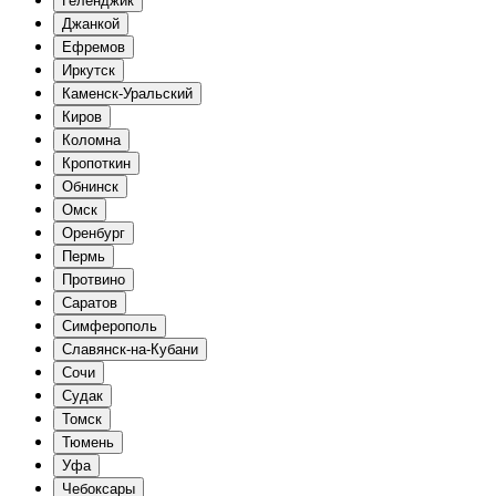
Геленджик
Джанкой
Ефремов
Иркутск
Каменск-Уральский
Киров
Коломна
Кропоткин
Обнинск
Омск
Оренбург
Пермь
Протвино
Саратов
Симферополь
Славянск-на-Кубани
Сочи
Судак
Томск
Тюмень
Уфа
Чебоксары