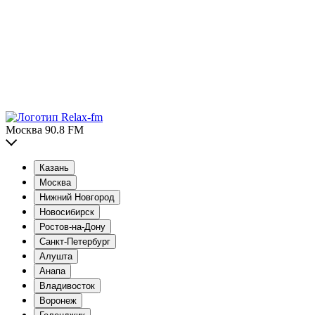
Москва 90.8 FM
Казань
Москва
Нижний Новгород
Новосибирск
Ростов-на-Дону
Санкт-Петербург
Алушта
Анапа
Владивосток
Воронеж