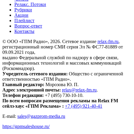
Релакс. Потоки
Рубрики
Акции
Плейлист
Вопрос-ответ
Контакты
© ООО «ГПМ Радио», 2026. Сетевое издание
relax-fm.ru
,
регистрационный номер СМИ серия Эл № ФС77-81889 от
09.09.2021 года,
выдано Федеральной службой по надзору в сфере связи,
информационных технологий и массовых коммуникаций
(Роскомнадзор).
Учредитель сетевого издания:
Общество с ограниченной
ответственностью «ГПМ Радио».
Главный редактор:
Морозова Ю. П.
Адрес электронной почты:
relax@relax-fm.ru
.
Телефон редакции:
+7 (495) 730-10-10.
По всем вопросам размещения рекламы на Relax FM
сейлз-хаус «ГПМ Реклама» :
+7 (495) 921-40-41
E-mail:
sales@gazprom-media.ru
https://gpmsaleshouse.ru/