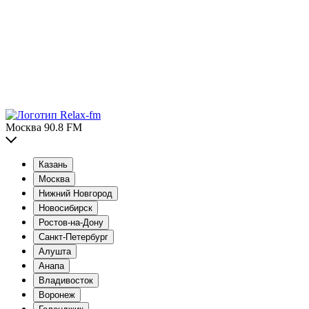
Москва 90.8 FM
Казань
Москва
Нижний Новгород
Новосибирск
Ростов-на-Дону
Санкт-Петербург
Алушта
Анапа
Владивосток
Воронеж