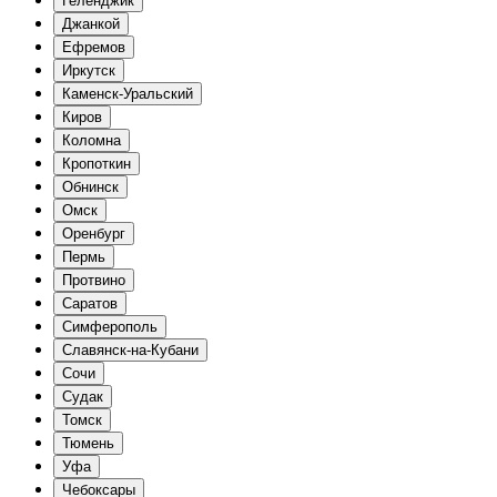
Геленджик
Джанкой
Ефремов
Иркутск
Каменск-Уральский
Киров
Коломна
Кропоткин
Обнинск
Омск
Оренбург
Пермь
Протвино
Саратов
Симферополь
Славянск-на-Кубани
Сочи
Судак
Томск
Тюмень
Уфа
Чебоксары