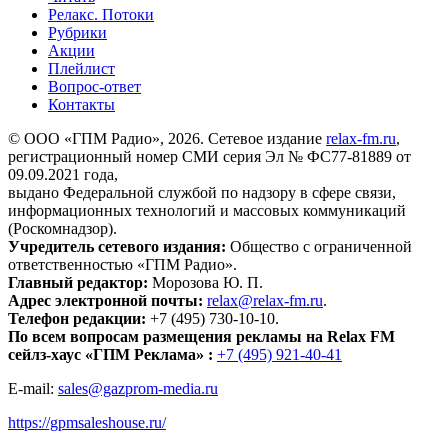
Релакс. Потоки
Рубрики
Акции
Плейлист
Вопрос-ответ
Контакты
© ООО «ГПМ Радио», 2026. Сетевое издание
relax-fm.ru
,
регистрационный номер СМИ серия Эл № ФС77-81889 от
09.09.2021 года,
выдано Федеральной службой по надзору в сфере связи,
информационных технологий и массовых коммуникаций
(Роскомнадзор).
Учредитель сетевого издания:
Общество с ограниченной
ответственностью «ГПМ Радио».
Главный редактор:
Морозова Ю. П.
Адрес электронной почты:
relax@relax-fm.ru
.
Телефон редакции:
+7 (495) 730-10-10.
По всем вопросам размещения рекламы на Relax FM
сейлз-хаус «ГПМ Реклама» :
+7 (495) 921-40-41
E-mail:
sales@gazprom-media.ru
https://gpmsaleshouse.ru/