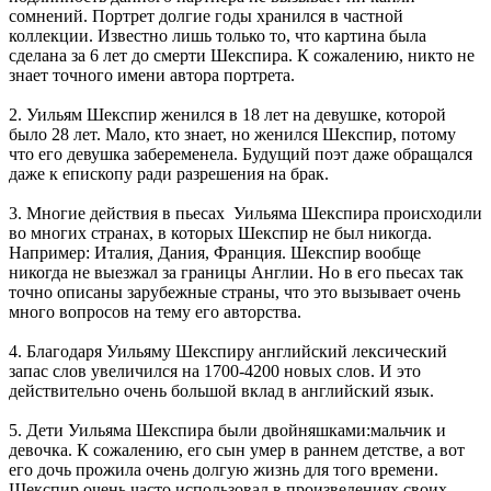
сомнений. Портрет долгие годы хранился в частной
коллекции. Известно лишь только то, что картина была
сделана за 6 лет до смерти Шекспира. К сожалению, никто не
знает точного имени автора портрета.
2. Уильям Шекспир женился в 18 лет на девушке, которой
было 28 лет. Мало, кто знает, но женился Шекспир, потому
что его девушка забеременела. Будущий поэт даже обращался
даже к епископу ради разрешения на брак.
3. Многие действия в пьесах Уильяма Шекспира происходили
во многих странах, в которых Шекспир не был никогда.
Например: Италия, Дания, Франция. Шекспир вообще
никогда не выезжал за границы Англии. Но в его пьесах так
точно описаны зарубежные страны, что это вызывает очень
много вопросов на тему его авторства.
4. Благодаря Уильяму Шекспиру английский лексический
запас слов увеличился на 1700-4200 новых слов. И это
действительно очень большой вклад в английский язык.
5. Дети Уильяма Шекспира были двойняшками:мальчик и
девочка. К сожалению, его сын умер в раннем детстве, а вот
его дочь прожила очень долгую жизнь для того времени.
Шекспир очень часто использовал в произведениях своих