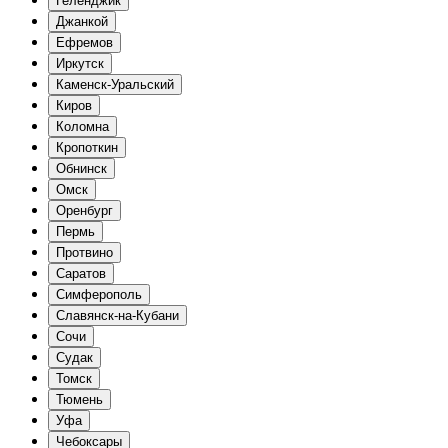
Геленджик
Джанкой
Ефремов
Иркутск
Каменск-Уральский
Киров
Коломна
Кропоткин
Обнинск
Омск
Оренбург
Пермь
Протвино
Саратов
Симферополь
Славянск-на-Кубани
Сочи
Судак
Томск
Тюмень
Уфа
Чебоксары