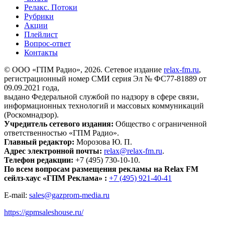
Релакс. Потоки
Рубрики
Акции
Плейлист
Вопрос-ответ
Контакты
© ООО «ГПМ Радио», 2026. Сетевое издание
relax-fm.ru
,
регистрационный номер СМИ серия Эл № ФС77-81889 от
09.09.2021 года,
выдано Федеральной службой по надзору в сфере связи,
информационных технологий и массовых коммуникаций
(Роскомнадзор).
Учредитель сетевого издания:
Общество с ограниченной
ответственностью «ГПМ Радио».
Главный редактор:
Морозова Ю. П.
Адрес электронной почты:
relax@relax-fm.ru
.
Телефон редакции:
+7 (495) 730-10-10.
По всем вопросам размещения рекламы на Relax FM
сейлз-хаус «ГПМ Реклама» :
+7 (495) 921-40-41
E-mail:
sales@gazprom-media.ru
https://gpmsaleshouse.ru/