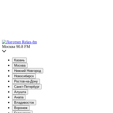
Москва 90.8 FM
Казань
Москва
Нижний Новгород
Новосибирск
Ростов-на-Дону
Санкт-Петербург
Алушта
Анапа
Владивосток
Воронеж