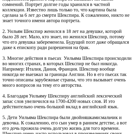
сомнений. Портрет долгие годы хранился в частной
коллекции. Известно лишь только то, что картина была
сделана за 6 лет до смерти Шекспира. К сожалению, никто не
знает точного имени автора портрета.
2. Уильям Шекспир женился в 18 лет на девушке, которой
было 28 лет. Мало, кто знает, но женился Шекспир, потому
что его девушка забеременела. Будущий поэт даже обращался
даже к епископу ради разрешения на брак.
3. Многие действия в пьесах Уильяма Шекспира происходили
во многих странах, в которых Шекспир не был никогда.
Например: Италия, Дания, Франция. Шекспир вообще
никогда не выезжал за границы Англии. Но в его пьесах так
точно описаны зарубежные страны, что это вызывает очень
много вопросов на тему его авторства.
4. Благодаря Уильяму Шекспиру английский лексический
запас слов увеличился на 1700-4200 новых слов. И это
действительно очень большой вклад в английский язык.
5. Дети Уильяма Шекспира были двойняшками:мальчик и
девочка. К сожалению, его сын умер в раннем детстве, а вот
его дочь прожила очень долгую жизнь для того времени.
Шекспир очень часто использовал в произведениях своих