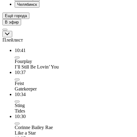
Челябинск
Ещё города
В эфир
Плейлист
10:41
Fourplay
I’ll Still Be Lovin’ You
10:37
Feist
Gatekeeper
10:34
Sting
Tides
10:30
Corinne Bailey Rae
Like a Star