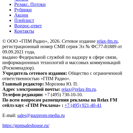
Релакс. Потоки
Рубрики
Акции
Плейлист
Вопрос-ответ
Контакты
© ООО «ГПМ Радио», 2026. Сетевое издание
relax-fm.ru
,
регистрационный номер СМИ серия Эл № ФС77-81889 от
09.09.2021 года,
выдано Федеральной службой по надзору в сфере связи,
информационных технологий и массовых коммуникаций
(Роскомнадзор).
Учредитель сетевого издания:
Общество с ограниченной
ответственностью «ГПМ Радио».
Главный редактор:
Морозова Ю. П.
Адрес электронной почты:
relax@relax-fm.ru
.
Телефон редакции:
+7 (495) 730-10-10.
По всем вопросам размещения рекламы на Relax FM
сейлз-хаус «ГПМ Реклама» :
+7 (495) 921-40-41
E-mail:
sales@gazprom-media.ru
https://gpmsaleshouse.ru/