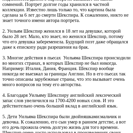
сомнений. Портрет долгие годы хранился в частной
коллекции. Известно лишь только то, что картина была
сделана за 6 лет до смерти Шекспира. К сожалению, никто не
знает точного имени автора портрета.
2. Уильям Шекспир женился в 18 лет на девушке, которой
было 28 лет. Мало, кто знает, но женился Шекспир, потому
что его девушка забеременела. Будущий поэт даже обращался
даже к епископу ради разрешения на брак.
3. Многие действия в пьесах Уильяма Шекспира происходили
во многих странах, в которых Шекспир не был никогда.
Например: Италия, Дания, Франция. Шекспир вообще
никогда не выезжал за границы Англии. Но в его пьесах так
точно описаны зарубежные страны, что это вызывает очень
много вопросов на тему его авторства.
4. Благодаря Уильяму Шекспиру английский лексический
запас слов увеличился на 1700-4200 новых слов. И это
действительно очень большой вклад в английский язык.
5. Дети Уильяма Шекспира были двойняшками:мальчик и
девочка. К сожалению, его сын умер в раннем детстве, а вот
его дочь прожила очень долгую жизнь для того времени.
Шекспир очень часто использовал в произведениях своих