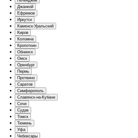
Геленджик
Джанкой
Ефремов
Иркутск
Каменск-Уральский
Киров
Коломна
Кропоткин
Обнинск
Омск
Оренбург
Пермь
Протвино
Саратов
Симферополь
Славянск-на-Кубани
Сочи
Судак
Томск
Тюмень
Уфа
Чебоксары