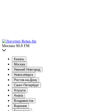
Москва 90.8 FM
Казань
Москва
Нижний Новгород
Новосибирск
Ростов-на-Дону
Санкт-Петербург
Алушта
Анапа
Владивосток
Воронеж