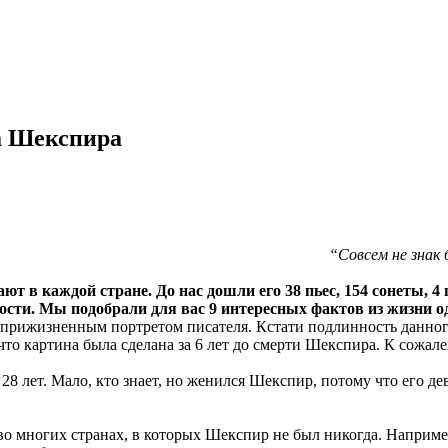
а Шекспира
“Совсем не знак
ют в каждой стране. До нас дошли его 38 пьес, 154 сонеты, 4
ности. Мы подобрали для вас 9 интересных фактов из жизни 
рижизненным портретом писателя. Кстати подлинность данного
что картина была сделана за 6 лет до смерти Шекспира. К сожале
28 лет. Мало, кто знает, но женился Шекспир, потому что его д
о многих странах, в которых Шекспир не был никогда. Наприме