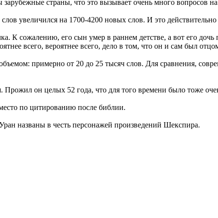
 зарубежные страны, что это вызывает очень много вопросов на 
слов увеличился на 1700-4200 новых слов. И это действительно
. К сожалению, его сын умер в раннем детстве, а вот его дочь
ятнее всего, вероятнее всего, дело в том, что он и сам был отц
бъемом: примерно от 20 до 25 тысяч слов. Для сравнения, совр
. Прожил он целых 52 года, что для того времени было тоже оче
место по цитированию после библии.
ы Уран названы в честь персонажей произведений Шекспира.