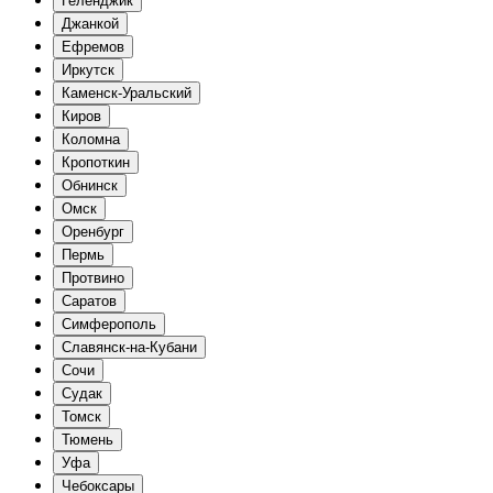
Геленджик
Джанкой
Ефремов
Иркутск
Каменск-Уральский
Киров
Коломна
Кропоткин
Обнинск
Омск
Оренбург
Пермь
Протвино
Саратов
Симферополь
Славянск-на-Кубани
Сочи
Судак
Томск
Тюмень
Уфа
Чебоксары