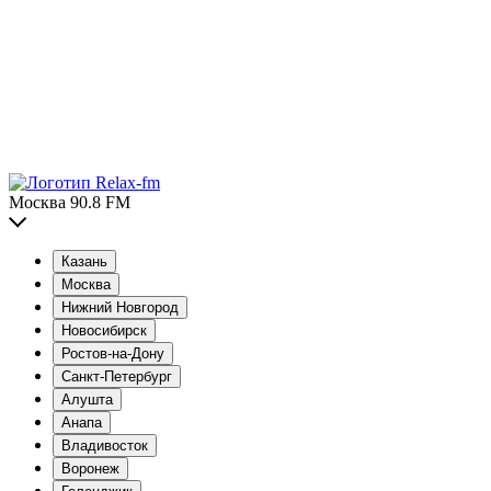
Москва 90.8 FM
Казань
Москва
Нижний Новгород
Новосибирск
Ростов-на-Дону
Санкт-Петербург
Алушта
Анапа
Владивосток
Воронеж