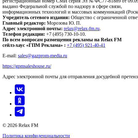
регистрационный номер СМИ серия Эл № ФС77-81889 от 09.09.
выдано Федеральной службой по надзору в сфере связи,
информационных технологий и массовых коммуникаций (Роск
Учредитель сетевого издания:
Общество с ограниченной отве
Главный редактор:
Морозова Ю. П.
Адрес электронной почты:
relax@relax-fm.ru
.
Телефон редакции:
+7 (495) 730-10-10.
По всем вопросам размещения рекламы на Relax FM
сейлз-хаус «ГПМ Реклама» :
+7 (495) 921-40-41
E-mail:
sales@gazprom-media.ru
https://gpmsaleshouse.ru/
Адрес электронной почты для отправления досудебной претен
© 2026 Relax FM
Политика конфиденциальности