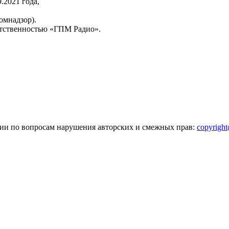
2021 года,
омнадзор).
тственностью «ГПМ Радио».
зии по вопросам нарушения авторских и смежных прав:
copyrigh