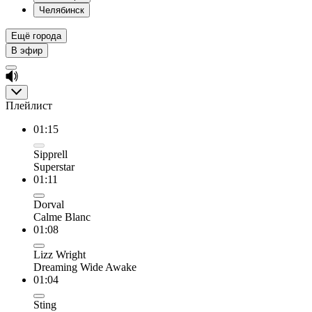
Челябинск
Ещё города
В эфир
Плейлист
01:15
Sipprell
Superstar
01:11
Dorval
Calme Blanc
01:08
Lizz Wright
Dreaming Wide Awake
01:04
Sting