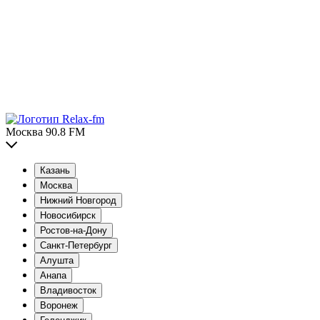
Москва 90.8 FM
Казань
Москва
Нижний Новгород
Новосибирск
Ростов-на-Дону
Санкт-Петербург
Алушта
Анапа
Владивосток
Воронеж