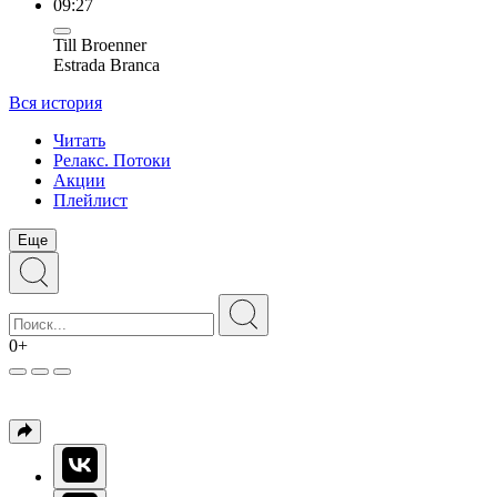
09:27
Till Broenner
Estrada Branca
Вся история
Читать
Релакс. Потоки
Акции
Плейлист
Еще
0+