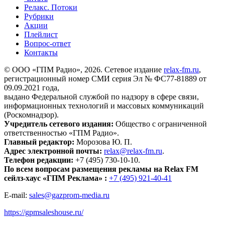
Релакс. Потоки
Рубрики
Акции
Плейлист
Вопрос-ответ
Контакты
© ООО «ГПМ Радио», 2026. Сетевое издание
relax-fm.ru
,
регистрационный номер СМИ серия Эл № ФС77-81889 от
09.09.2021 года,
выдано Федеральной службой по надзору в сфере связи,
информационных технологий и массовых коммуникаций
(Роскомнадзор).
Учредитель сетевого издания:
Общество с ограниченной
ответственностью «ГПМ Радио».
Главный редактор:
Морозова Ю. П.
Адрес электронной почты:
relax@relax-fm.ru
.
Телефон редакции:
+7 (495) 730-10-10.
По всем вопросам размещения рекламы на Relax FM
сейлз-хаус «ГПМ Реклама» :
+7 (495) 921-40-41
E-mail:
sales@gazprom-media.ru
https://gpmsaleshouse.ru/