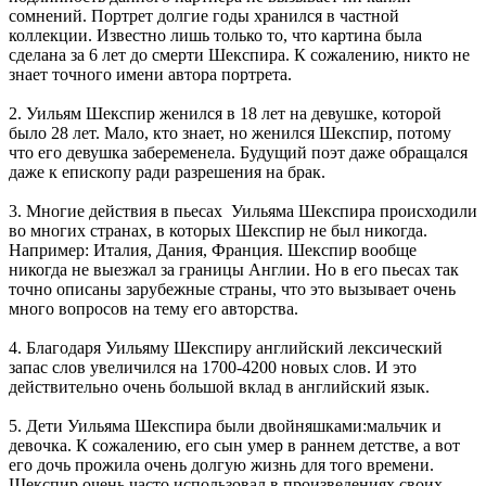
сомнений. Портрет долгие годы хранился в частной
коллекции. Известно лишь только то, что картина была
сделана за 6 лет до смерти Шекспира. К сожалению, никто не
знает точного имени автора портрета.
2. Уильям Шекспир женился в 18 лет на девушке, которой
было 28 лет. Мало, кто знает, но женился Шекспир, потому
что его девушка забеременела. Будущий поэт даже обращался
даже к епископу ради разрешения на брак.
3. Многие действия в пьесах Уильяма Шекспира происходили
во многих странах, в которых Шекспир не был никогда.
Например: Италия, Дания, Франция. Шекспир вообще
никогда не выезжал за границы Англии. Но в его пьесах так
точно описаны зарубежные страны, что это вызывает очень
много вопросов на тему его авторства.
4. Благодаря Уильяму Шекспиру английский лексический
запас слов увеличился на 1700-4200 новых слов. И это
действительно очень большой вклад в английский язык.
5. Дети Уильяма Шекспира были двойняшками:мальчик и
девочка. К сожалению, его сын умер в раннем детстве, а вот
его дочь прожила очень долгую жизнь для того времени.
Шекспир очень часто использовал в произведениях своих