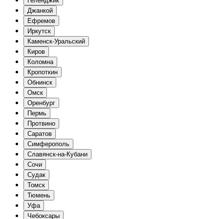
Геленджик
Джанкой
Ефремов
Иркутск
Каменск-Уральский
Киров
Коломна
Кропоткин
Обнинск
Омск
Оренбург
Пермь
Протвино
Саратов
Симферополь
Славянск-на-Кубани
Сочи
Судак
Томск
Тюмень
Уфа
Чебоксары