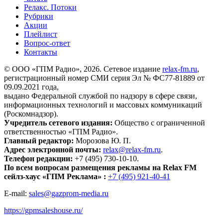
Релакс. Потоки
Рубрики
Акции
Плейлист
Вопрос-ответ
Контакты
© ООО «ГПМ Радио», 2026. Сетевое издание
relax-fm.ru
,
регистрационный номер СМИ серия Эл № ФС77-81889 от
09.09.2021 года,
выдано Федеральной службой по надзору в сфере связи,
информационных технологий и массовых коммуникаций
(Роскомнадзор).
Учредитель сетевого издания:
Общество с ограниченной
ответственностью «ГПМ Радио».
Главный редактор:
Морозова Ю. П.
Адрес электронной почты:
relax@relax-fm.ru
.
Телефон редакции:
+7 (495) 730-10-10.
По всем вопросам размещения рекламы на Relax FM
сейлз-хаус «ГПМ Реклама» :
+7 (495) 921-40-41
E-mail:
sales@gazprom-media.ru
https://gpmsaleshouse.ru/