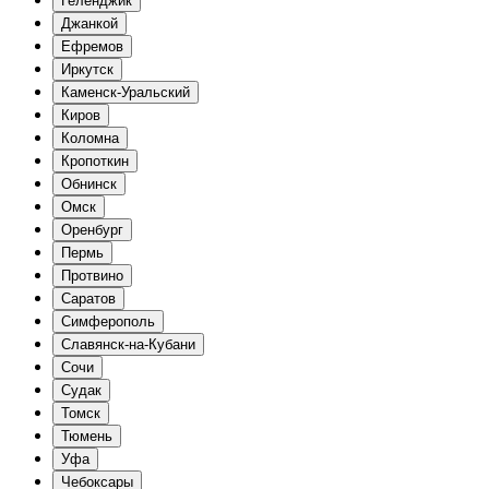
Геленджик
Джанкой
Ефремов
Иркутск
Каменск-Уральский
Киров
Коломна
Кропоткин
Обнинск
Омск
Оренбург
Пермь
Протвино
Саратов
Симферополь
Славянск-на-Кубани
Сочи
Судак
Томск
Тюмень
Уфа
Чебоксары