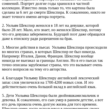
сомнений. Портрет долгие годы хранился в частной
коллекции. Известно лишь только то, что картина была
сделана за 6 лет до смерти Шекспира. К сожалению, никто не
знает точного имени автора портрета.
2. Уильям Шекспир женился в 18 лет на девушке, которой
было 28 лет. Мало, кто знает, но женился Шекспир, потому
что его девушка забеременела. Будущий поэт даже обращался
даже к епископу ради разрешения на брак.
3. Многие действия в пьесах Уильяма Шекспира происходили
во многих странах, в которых Шекспир не был никогда.
Например: Италия, Дания, Франция. Шекспир вообще
никогда не выезжал за границы Англии. Но в его пьесах так
точно описаны зарубежные страны, что это вызывает очень
много вопросов на тему его авторства.
4. Благодаря Уильяму Шекспиру английский лексический
запас слов увеличился на 1700-4200 новых слов. И это
действительно очень большой вклад в английский язык.
5. Дети Уильяма Шекспира были двойняшками:мальчик и
девочка. К сожалению, его сын умер в раннем детстве, а вот
его дочь прожила очень долгую жизнь для того времени.
Шекспир очень часто использовал в произведениях своих