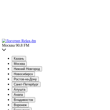
Москва 90.8 FM
Казань
Москва
Нижний Новгород
Новосибирск
Ростов-на-Дону
Санкт-Петербург
Алушта
Анапа
Владивосток
Воронеж