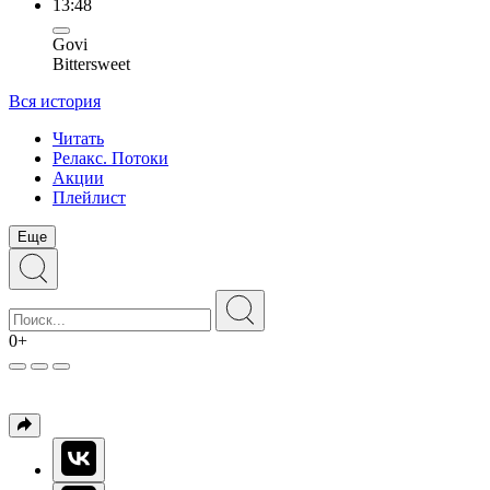
13:48
Govi
Bittersweet
Вся история
Читать
Релакс. Потоки
Акции
Плейлист
Еще
0+