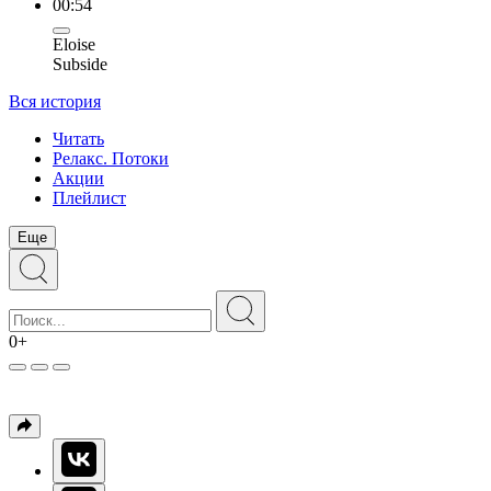
00:54
Eloise
Subside
Вся история
Читать
Релакс. Потоки
Акции
Плейлист
Еще
0+