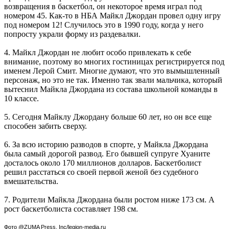
возвращения в баскетбол, он некоторое время играл под
номером 45. Как-то в НБА Майкл Джордан провел одну игру
под номером 12! Случилось это в 1990 году, когда у него
попросту украли форму из раздевалки.
4. Майкл Джордан не любит особо привлекать к себе
внимание, поэтому во многих гостиницах регистрируется под
именем Лерой Смит. Многие думают, что это вымышленный
персонаж, но это не так. Именно так звали мальчика, который
вытеснил Майкла Джордана из состава школьной команды в
10 классе.
5. Сегодня Майклу Джордану больше 60 лет, но он все еще
способен забить сверху.
6. За всю историю разводов в спорте, у Майкла Джордана
была самый дорогой развод. Его бывшей супруге Хуаните
досталось около 170 миллионов долларов. Баскетболист
решил расстаться со своей первой женой без судебного
вмешательства.
7. Родители Майкла Джордана были ростом ниже 173 см. А
рост баскетболиста составляет 198 см.
Фото @ZUMA Press, Inc/legion-media.ru