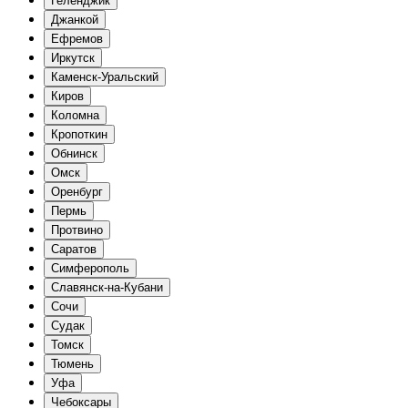
Геленджик
Джанкой
Ефремов
Иркутск
Каменск-Уральский
Киров
Коломна
Кропоткин
Обнинск
Омск
Оренбург
Пермь
Протвино
Саратов
Симферополь
Славянск-на-Кубани
Сочи
Судак
Томск
Тюмень
Уфа
Чебоксары