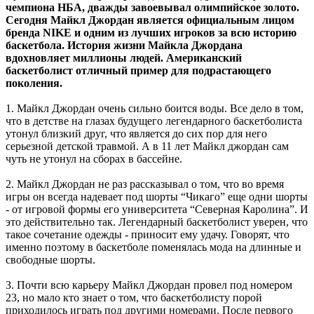
чемпиона НБА, дважды завоевывал олимпийское золото.
Сегодня Майкл Джордан является официальным лицом
бренда NIKE и одним из лучших игроков за всю историю
баскетбола. История жизни Майкла Джордана
вдохновляет миллионы людей. Американский
баскетболист отличный пример для подрастающего
поколения.
1. Майкл Джордан очень сильно боится воды. Все дело в том,
что в детстве на глазах будущего легендарного баскетболиста
утонул близкий друг, что является до сих пор для него
серьезной детской травмой. А в 11 лет Майкл джордан сам
чуть не утонул на сборах в бассейне.
2. Майкл Джордан не раз рассказывал о том, что во время
игры он всегда надевает под шорты “Чикаго” еще одни шорты
- от игровой формы его университета “Северная Каролина”. И
это действительно так. Легендарный баскетболист уверен, что
такое сочетание одежды - приносит ему удачу. Говорят, что
именно поэтому в баскетболе поменялась мода на длинные и
свободные шорты.
3. Почти всю карьеру Майкл Джордан провел под номером
23, но мало кто знает о том, что баскетболисту порой
приходилось играть под другими номерами. После первого