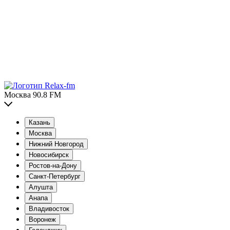
Москва 90.8 FM
Казань
Москва
Нижний Новгород
Новосибирск
Ростов-на-Дону
Санкт-Петербург
Алушта
Анапа
Владивосток
Воронеж