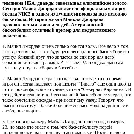
чемпиона НБА, дважды завоевывал олимпийское золото.
Сегодня Майкл Джордан является официальным лицом
бренда NIKE и одним из лучших игроков за всю историю
баскетбола. История жизни Майкла Джордана
вдохновляет миллионы людей. Американский
баскетболист отличный пример для подрастающего
поколения.
1. Майкл Джордан очень сильно боится воды. Все дело в том,
что в детстве на глазах будущего легендарного баскетболиста
утонул близкий друг, что является до сих пор для него
серьезной детской травмой. А в 11 лет Майкл джордан сам
чуть не утонул на сборах в бассейне.
2. Майкл Джордан не раз рассказывал о том, что во время
игры он всегда надевает под шорты “Чикаго” еще одни шорты
- от игровой формы его университета “Северная Каролина”. И
это действительно так. Легендарный баскетболист уверен, что
такое сочетание одежды - приносит ему удачу. Говорят, что
именно поэтому в баскетболе поменялась мода на длинные и
свободные шорты.
3. Почти всю карьеру Майкл Джордан провел под номером
23, но мало кто знает о том, что баскетболисту порой
приходилось играть под другими номерами. После первого