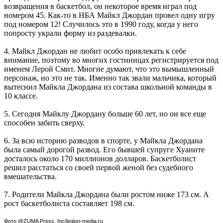
возвращения в баскетбол, он некоторое время играл под
номером 45. Как-то в НБА Майкл Джордан провел одну игру
под номером 12! Случилось это в 1990 году, когда у него
попросту украли форму из раздевалки.
4. Майкл Джордан не любит особо привлекать к себе
внимание, поэтому во многих гостиницах регистрируется под
именем Лерой Смит. Многие думают, что это вымышленный
персонаж, но это не так. Именно так звали мальчика, который
вытеснил Майкла Джордана из состава школьной команды в
10 классе.
5. Сегодня Майклу Джордану больше 60 лет, но он все еще
способен забить сверху.
6. За всю историю разводов в спорте, у Майкла Джордана
была самый дорогой развод. Его бывшей супруге Хуаните
досталось около 170 миллионов долларов. Баскетболист
решил расстаться со своей первой женой без судебного
вмешательства.
7. Родители Майкла Джордана были ростом ниже 173 см. А
рост баскетболиста составляет 198 см.
Фото @ZUMA Press, Inc/legion-media.ru