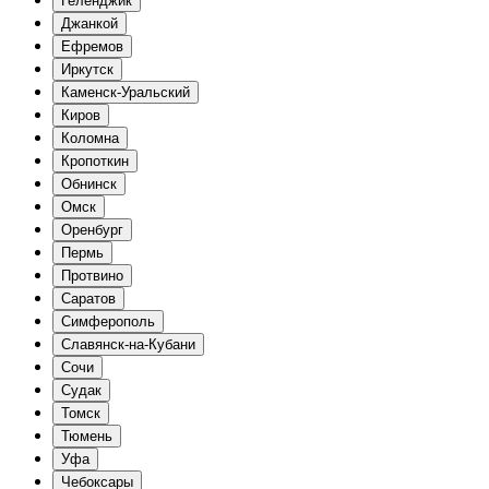
Геленджик
Джанкой
Ефремов
Иркутск
Каменск-Уральский
Киров
Коломна
Кропоткин
Обнинск
Омск
Оренбург
Пермь
Протвино
Саратов
Симферополь
Славянск-на-Кубани
Сочи
Судак
Томск
Тюмень
Уфа
Чебоксары