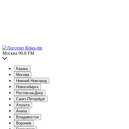
Москва 90.8 FM
Казань
Москва
Нижний Новгород
Новосибирск
Ростов-на-Дону
Санкт-Петербург
Алушта
Анапа
Владивосток
Воронеж