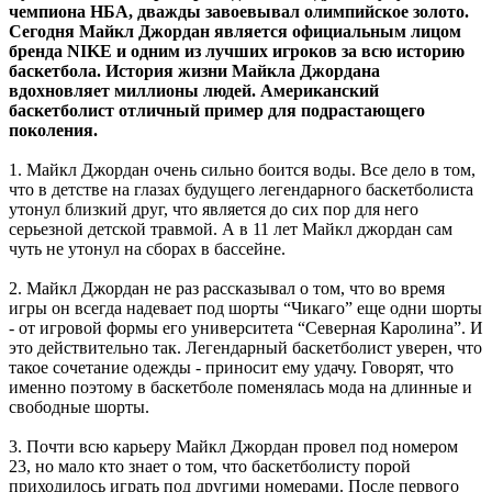
чемпиона НБА, дважды завоевывал олимпийское золото.
Сегодня Майкл Джордан является официальным лицом
бренда NIKE и одним из лучших игроков за всю историю
баскетбола. История жизни Майкла Джордана
вдохновляет миллионы людей. Американский
баскетболист отличный пример для подрастающего
поколения.
1. Майкл Джордан очень сильно боится воды. Все дело в том,
что в детстве на глазах будущего легендарного баскетболиста
утонул близкий друг, что является до сих пор для него
серьезной детской травмой. А в 11 лет Майкл джордан сам
чуть не утонул на сборах в бассейне.
2. Майкл Джордан не раз рассказывал о том, что во время
игры он всегда надевает под шорты “Чикаго” еще одни шорты
- от игровой формы его университета “Северная Каролина”. И
это действительно так. Легендарный баскетболист уверен, что
такое сочетание одежды - приносит ему удачу. Говорят, что
именно поэтому в баскетболе поменялась мода на длинные и
свободные шорты.
3. Почти всю карьеру Майкл Джордан провел под номером
23, но мало кто знает о том, что баскетболисту порой
приходилось играть под другими номерами. После первого