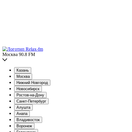
Москва 90.8 FM
Казань
Москва
Нижний Новгород
Новосибирск
Ростов-на-Дону
Санкт-Петербург
Алушта
Анапа
Владивосток
Воронеж