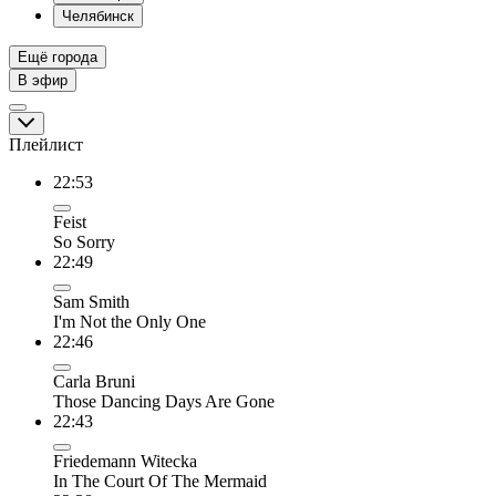
Челябинск
Ещё города
В эфир
Плейлист
22:53
Feist
So Sorry
22:49
Sam Smith
I'm Not the Only One
22:46
Carla Bruni
Those Dancing Days Are Gone
22:43
Friedemann Witecka
In The Court Of The Mermaid