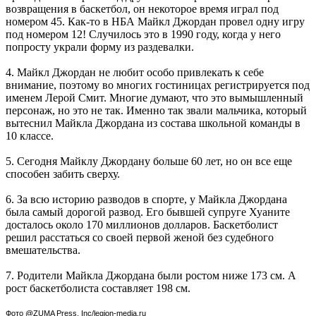
возвращения в баскетбол, он некоторое время играл под
номером 45. Как-то в НБА Майкл Джордан провел одну игру
под номером 12! Случилось это в 1990 году, когда у него
попросту украли форму из раздевалки.
4. Майкл Джордан не любит особо привлекать к себе
внимание, поэтому во многих гостиницах регистрируется под
именем Лерой Смит. Многие думают, что это вымышленный
персонаж, но это не так. Именно так звали мальчика, который
вытеснил Майкла Джордана из состава школьной команды в
10 классе.
5. Сегодня Майклу Джордану больше 60 лет, но он все еще
способен забить сверху.
6. За всю историю разводов в спорте, у Майкла Джордана
была самый дорогой развод. Его бывшей супруге Хуаните
досталось около 170 миллионов долларов. Баскетболист
решил расстаться со своей первой женой без судебного
вмешательства.
7. Родители Майкла Джордана были ростом ниже 173 см. А
рост баскетболиста составляет 198 см.
Фото @ZUMA Press, Inc/legion-media.ru