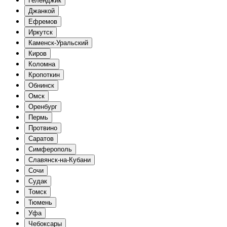
Геленджик
Джанкой
Ефремов
Иркутск
Каменск-Уральский
Киров
Коломна
Кропоткин
Обнинск
Омск
Оренбург
Пермь
Протвино
Саратов
Симферополь
Славянск-на-Кубани
Сочи
Судак
Томск
Тюмень
Уфа
Чебоксары