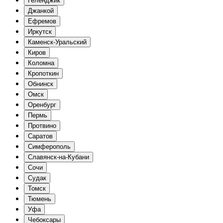
Геленджик
Джанкой
Ефремов
Иркутск
Каменск-Уральский
Киров
Коломна
Кропоткин
Обнинск
Омск
Оренбург
Пермь
Протвино
Саратов
Симферополь
Славянск-на-Кубани
Сочи
Судак
Томск
Тюмень
Уфа
Чебоксары