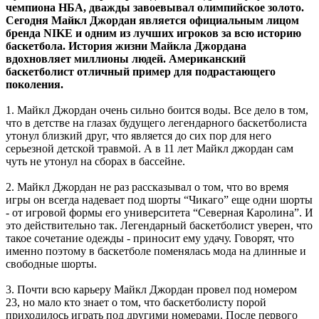
чемпиона НБА, дважды завоевывал олимпийское золото.
Сегодня Майкл Джордан является официальным лицом
бренда NIKE и одним из лучших игроков за всю историю
баскетбола. История жизни Майкла Джордана
вдохновляет миллионы людей. Американский
баскетболист отличный пример для подрастающего
поколения.
1. Майкл Джордан очень сильно боится воды. Все дело в том,
что в детстве на глазах будущего легендарного баскетболиста
утонул близкий друг, что является до сих пор для него
серьезной детской травмой. А в 11 лет Майкл джордан сам
чуть не утонул на сборах в бассейне.
2. Майкл Джордан не раз рассказывал о том, что во время
игры он всегда надевает под шорты “Чикаго” еще одни шорты
- от игровой формы его университета “Северная Каролина”. И
это действительно так. Легендарный баскетболист уверен, что
такое сочетание одежды - приносит ему удачу. Говорят, что
именно поэтому в баскетболе поменялась мода на длинные и
свободные шорты.
3. Почти всю карьеру Майкл Джордан провел под номером
23, но мало кто знает о том, что баскетболисту порой
приходилось играть под другими номерами. После первого