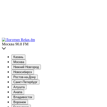
Москва 90.8 FM
Казань
Москва
Нижний Новгород
Новосибирск
Ростов-на-Дону
Санкт-Петербург
Алушта
Анапа
Владивосток
Воронеж