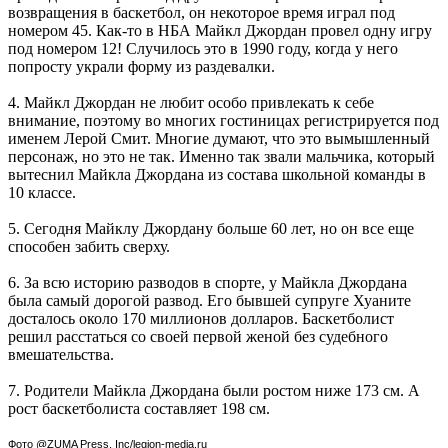
возвращения в баскетбол, он некоторое время играл под
номером 45. Как-то в НБА Майкл Джордан провел одну игру
под номером 12! Случилось это в 1990 году, когда у него
попросту украли форму из раздевалки.
4. Майкл Джордан не любит особо привлекать к себе
внимание, поэтому во многих гостиницах регистрируется под
именем Лерой Смит. Многие думают, что это вымышленный
персонаж, но это не так. Именно так звали мальчика, который
вытеснил Майкла Джордана из состава школьной команды в
10 классе.
5. Сегодня Майклу Джордану больше 60 лет, но он все еще
способен забить сверху.
6. За всю историю разводов в спорте, у Майкла Джордана
была самый дорогой развод. Его бывшей супруге Хуаните
досталось около 170 миллионов долларов. Баскетболист
решил расстаться со своей первой женой без судебного
вмешательства.
7. Родители Майкла Джордана были ростом ниже 173 см. А
рост баскетболиста составляет 198 см.
Фото @ZUMA Press, Inc/legion-media.ru